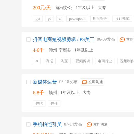
200元/天
远程办公 | 1年及以上 | 大专
ppt
ps
ai
powerpoint
时间管理
设计规范
美术功底
页面排版
弹性工作
抖音电商短视频剪辑 / PS美工
06-09发布
立即
4-6千
赣州·宁都县 | 1年及以上
ai
海报
淘宝
视频剪辑
电商行业
视频制
构图
新媒体运营
05-18发布
立即沟通
6-8千
赣州 | 1年及以上 | 大专
包吃
包住
手机拍照引员
07-14发布
立即沟通