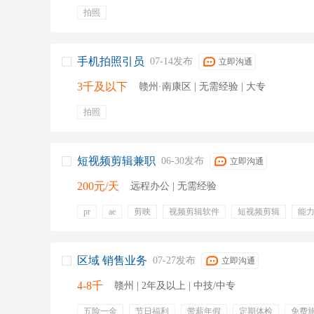
拍照
手机拍照引员
07-14发布
立即沟通
3千及以下
赣州·南康区 | 无需经验 | 大专
拍照
短视频剪辑兼职
06-30发布
立即沟通
200元/天
远程办公 | 无需经验
pr
ae
剪映
视频剪辑软件
短视频剪辑
能
后期配音
字幕制作
弹性工作
区域 销售业务
07-27发布
立即沟通
4-8千
赣州 | 2年及以上 | 中技/中专
五险一金
节日福利
带薪年假
定期体检
免费