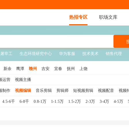
热招专区
职场文库
屠宰工
生态环境研究中心
华为客服
技术美术
销售代理
新余
鹰潭
赣州
吉安
宜春
抚州
上饶
频运营
视频主播
频制作
视频编辑
音乐剪辑
剪辑师
短视频剪辑
视频配音
视频
4.5-6千
6-8千
0.8-1万
1-1.5万
1.5-2万
2-3万
3-4万
4-5万