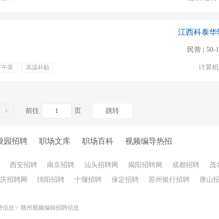
江西科泰华
民营 | 50-
计算机
下午茶
高温补贴
前往
页
跳转
校园招聘
职场文库
职场百科
视频编导热招
西安招聘
南京招聘
汕头招聘网
揭阳招聘网
成都招聘
茂
庆招聘网
绵阳招聘
十堰招聘
保定招聘
苏州银行招聘
唐山
聘信息
>
赣州视频编辑招聘信息