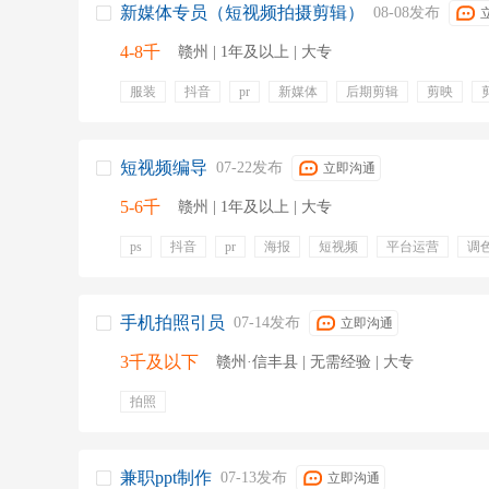
新媒体专员（短视频拍摄剪辑）
08-08发布
4-8千
赣州 | 1年及以上 | 大专
服装
抖音
pr
新媒体
后期剪辑
剪映
字幕
拍摄
年终奖金
短视频编导
07-22发布
立即沟通
5-6千
赣州 | 1年及以上 | 大专
ps
抖音
pr
海报
短视频
平台运营
调
账号运营
餐饮补贴
五险
零食下午茶
岗位晋
手机拍照引员
07-14发布
立即沟通
3千及以下
赣州·信丰县 | 无需经验 | 大专
拍照
兼职ppt制作
07-13发布
立即沟通