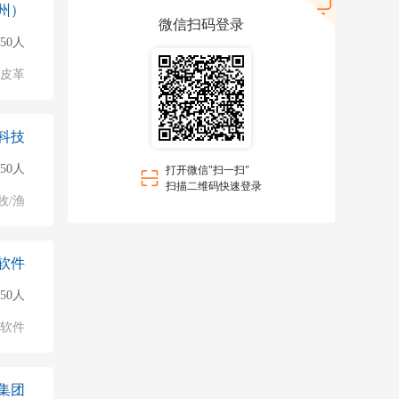
州）
微信扫码登录
150人
/皮革
科技
150人
打开微信"扫一扫"
扫描二维码快速登录
牧/渔
软件
150人
软件
集团