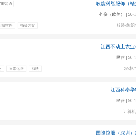
岐能科智服饰（赣
立即沟通
外资（欧美） | 50-
服装/纺织
剪辑软件
拍摄方案
江西不动土农业
民营 | 50-
农/林/
色
日常运营
剪映
升
晋升机会
提成
江西科泰华
民营 | 50-
计算机
国隆控股（深圳）