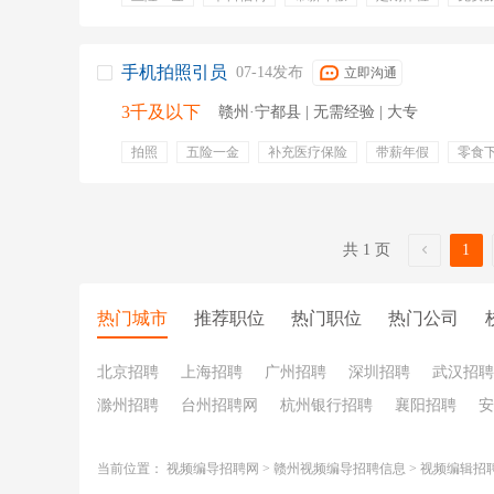
手机拍照引员
07-14发布
立即沟通
3千及以下
赣州·宁都县 | 无需经验 | 大专
拍照
五险一金
补充医疗保险
带薪年假
零食
节日福利
共 1 页
1
热门城市
推荐职位
热门职位
热门公司
北京招聘
上海招聘
广州招聘
深圳招聘
武汉招聘
滁州招聘
台州招聘网
杭州银行招聘
襄阳招聘
安
当前位置：
视频编导招聘网
>
赣州视频编导招聘信息
>
视频编辑招