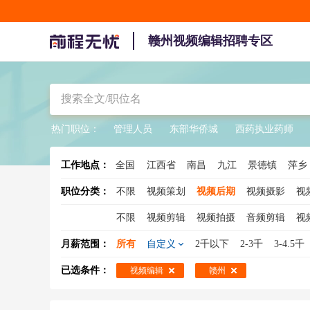
赣州视频编辑招聘专区
热门职位：
管理人员
东部华侨城
西药执业药师
工作地点：
全国
江西省
南昌
九江
景德镇
萍乡
职位分类：
不限
视频策划
视频后期
视频摄影
视
不限
视频剪辑
视频拍摄
音频剪辑
视
月薪范围：
所有
自定义
2千以下
2-3千
3-4.5千
已选条件：
视频编辑
赣州