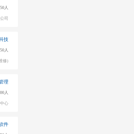
50人
公司
科技
50人
维修)
管理
000人
业中心
软件