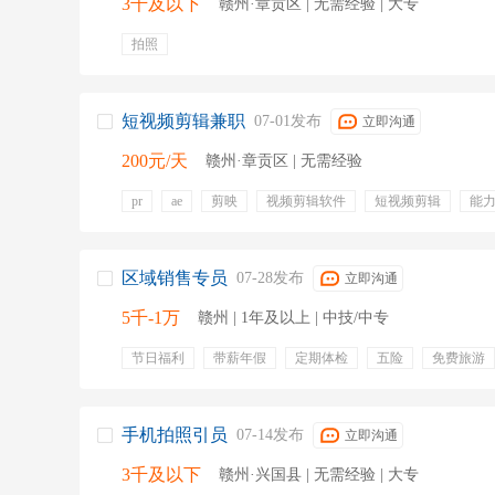
3千及以下
赣州·章贡区 | 无需经验 | 大专
拍照
短视频剪辑兼职
07-01发布
立即沟通
200元/天
赣州·章贡区 | 无需经验
pr
ae
剪映
视频剪辑软件
短视频剪辑
能
后期配音
字幕制作
弹性工作
区域销售专员
07-28发布
立即沟通
5千-1万
赣州 | 1年及以上 | 中技/中专
节日福利
带薪年假
定期体检
五险
免费旅游
市场信息收集
文案撰写
建材销售
渠道销售
竞争对手分析
市场广告投放
手机拍照引员
07-14发布
立即沟通
3千及以下
赣州·兴国县 | 无需经验 | 大专