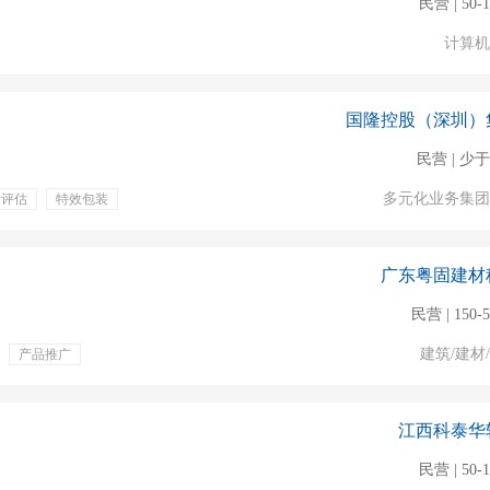
民营 | 50-
计算机
国隆控股（深圳）
民营 | 少于
多元化业务集团
力评估
特效包装
广东粤固建材
民营 | 150-
建筑/建材
产品推广
自媒体
安排订单
江西科泰华
民营 | 50-