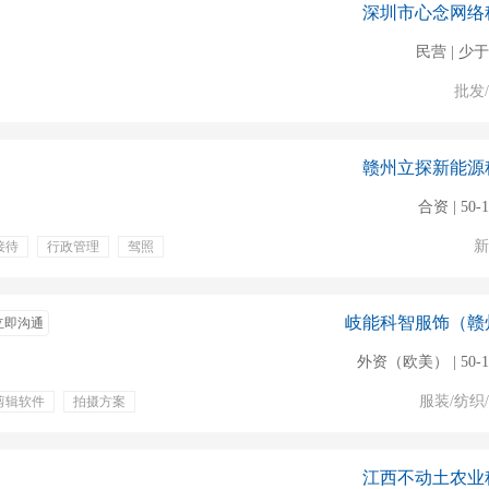
深圳市心念网络
民营 | 少于
批发
赣州立探新能源
合资 | 50-
新
接待
行政管理
驾照
五险一金
带薪年假
岐能科智服饰（赣
立即沟通
外资（欧美） | 50-
服装/纺织
剪辑软件
拍摄方案
江西不动土农业