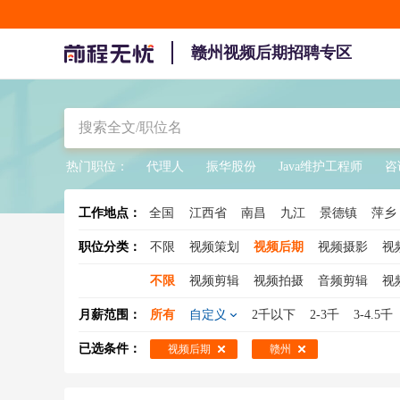
赣州视频后期招聘专区
热门职位：
代理人
振华股份
Java维护工程师
咨
工作地点：
全国
江西省
南昌
九江
景德镇
萍乡
职位分类：
不限
视频策划
视频后期
视频摄影
视
不限
视频剪辑
视频拍摄
音频剪辑
视
月薪范围：
所有
自定义
2千以下
2-3千
3-4.5千
已选条件：
视频后期
赣州