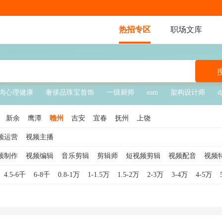
热招专区
职场文库
询心理健康
奢侈品珠宝首饰
一级厨师
eam
架构设计师
d
新余
鹰潭
赣州
吉安
宜春
抚州
上饶
频运营
视频主播
频制作
视频编辑
音乐剪辑
剪辑师
短视频剪辑
视频配音
视频
4.5-6千
6-8千
0.8-1万
1-1.5万
1.5-2万
2-3万
3-4万
4-5万