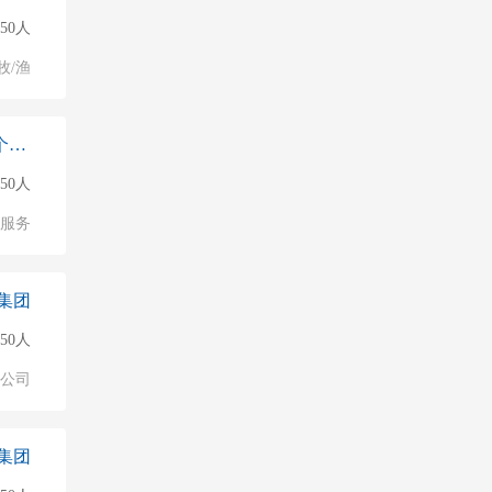
150人
牧/渔
于都县方合装饰设计工作室（个体工商户）
50人
服务
集团
50人
公司
集团