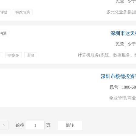
民营 | 少于
多元化业务集团
力评估
特效包装
深圳市达天
沟通
民营 | 少于
计算机服务(系统、数据服务、
作
拼多多
剪映
深圳市毅德投资
民营 | 1000-5
物业管理/商
前往
页
跳转