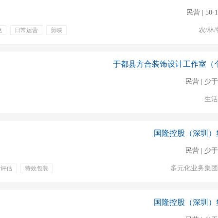
民营 | 50-
农/林/
色
日常运营
剪映
升
晋升机会
提成
民营 | 少于
生活
国隆控股（深圳）
民营 | 少于
多元化业务集团
力评估
特效包装
国隆控股（深圳）