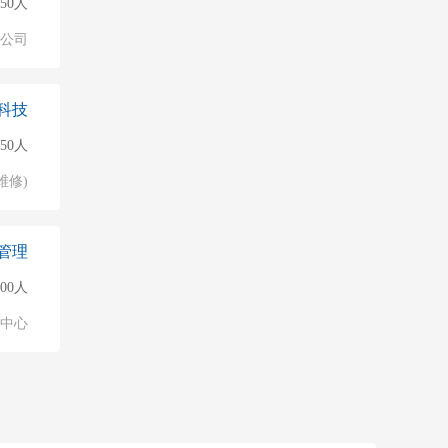
50人
公司
科技
50人
维修)
管理
000人
业中心