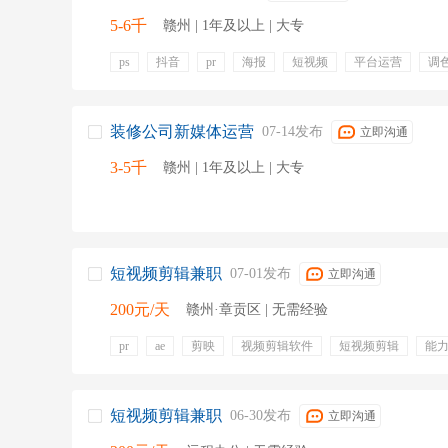
5-6千
赣州 | 1年及以上 | 大专
ps
抖音
pr
海报
短视频
平台运营
调
账号运营
餐饮补贴
五险
零食下午茶
岗位晋
装修公司新媒体运营
07-14发布
立即沟通
3-5千
赣州 | 1年及以上 | 大专
短视频剪辑兼职
07-01发布
立即沟通
200元/天
赣州·章贡区 | 无需经验
pr
ae
剪映
视频剪辑软件
短视频剪辑
能
后期配音
字幕制作
弹性工作
短视频剪辑兼职
06-30发布
立即沟通