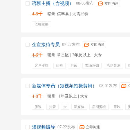
语聊主播（含视频）
08-06发布
立即沟通
4-8千
赣州·信丰县 | 无需经验
语聊主播
企宣接待专员
07-27发布
立即沟通
4-6千
赣州·章贡区 | 2年及以上 | 大专
客户接待
运营
行政
市场营销
活动策划
c1
微信公众号
员工活动
团建
定期体检
新媒体专员（短视频拍摄剪辑）
08-01发布
4-8千
赣州 | 1年及以上 | 大专
服装
抖音
pr
新媒体
后期剪辑
剪映
字幕
拍摄
年终奖金
短视频编导
07-22发布
立即沟通