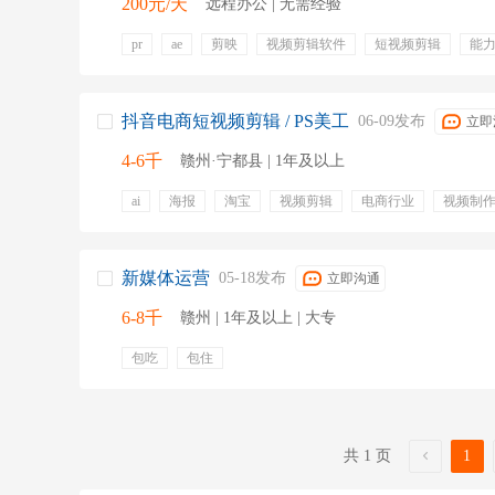
200元/天
远程办公 | 无需经验
pr
ae
剪映
视频剪辑软件
短视频剪辑
能
后期配音
字幕制作
弹性工作
抖音电商短视频剪辑 / PS美工
06-09发布
立即
4-6千
赣州·宁都县 | 1年及以上
ai
海报
淘宝
视频剪辑
电商行业
视频制
构图
新媒体运营
05-18发布
立即沟通
6-8千
赣州 | 1年及以上 | 大专
包吃
包住
共 1 页
1