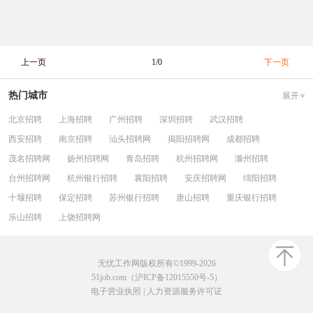
上一页
1/0
下一页
热门城市
展开
北京招聘
上海招聘
广州招聘
深圳招聘
武汉招聘
西安招聘
南京招聘
汕头招聘网
揭阳招聘网
成都招聘
茂名招聘网
扬州招聘网
青岛招聘
杭州招聘网
滁州招聘
台州招聘网
杭州银行招聘
襄阳招聘
安庆招聘网
绵阳招聘
十堰招聘
保定招聘
苏州银行招聘
唐山招聘
重庆银行招聘
乐山招聘
上饶招聘网
无忧工作网版权所有©1999-2026
51job.com（沪ICP备12015550号-5）
电子营业执照
|
人力资源服务许可证