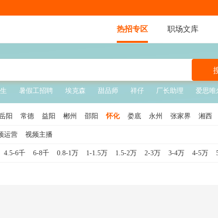
热招专区
职场文库
生
暑假工招聘
埃克森
甜品师
祥仔
厂长助理
爱思唯
岳阳
常德
益阳
郴州
邵阳
怀化
娄底
永州
张家界
湘西
频运营
视频主播
4.5-6千
6-8千
0.8-1万
1-1.5万
1.5-2万
2-3万
3-4万
4-5万