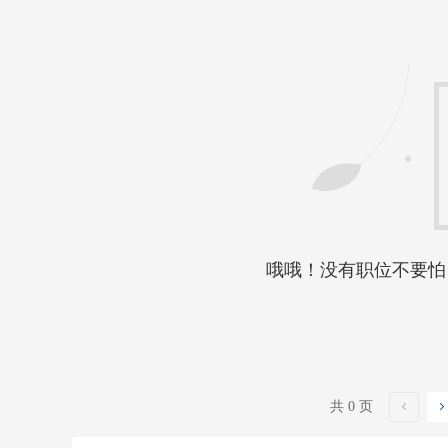
哦哦！没有职位不要怕
共 0 页