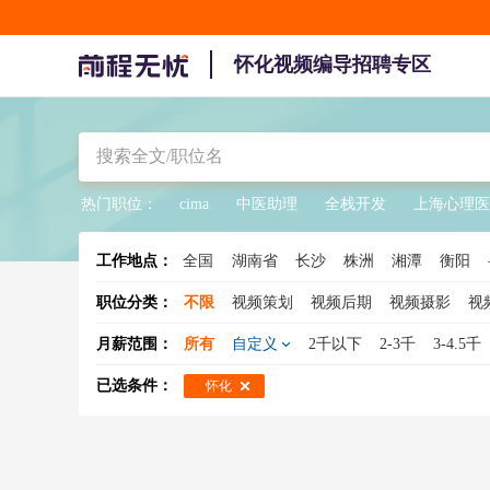
怀化视频编导招聘专区
热门职位：
cima
中医助理
全栈开发
上海心理医
工作地点：
全国
湖南省
长沙
株洲
湘潭
衡阳
职位分类：
不限
视频策划
视频后期
视频摄影
视
月薪范围：
所有
自定义
2千以下
2-3千
3-4.5千
已选条件：
怀化