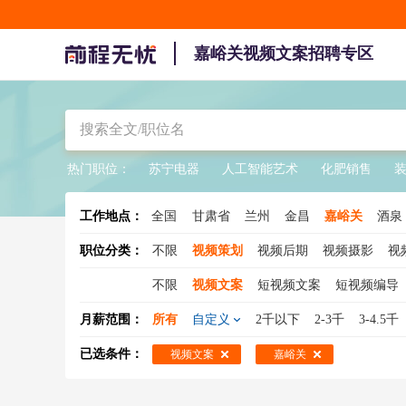
嘉峪关视频文案招聘专区
热门职位：
苏宁电器
人工智能艺术
化肥销售
工作地点：
全国
甘肃省
兰州
金昌
嘉峪关
酒泉
职位分类：
不限
视频策划
视频后期
视频摄影
视
不限
视频文案
短视频文案
短视频编导
月薪范围：
所有
自定义
2千以下
2-3千
3-4.5千
已选条件：
视频文案
嘉峪关