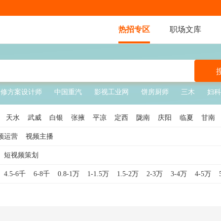
热招专区
职场文库
装修方案设计师
中国重汽
影视工业网
饼房厨师
三木
妇科
天水
武威
白银
张掖
平凉
定西
陇南
庆阳
临夏
甘南
频运营
视频主播
短视频策划
4.5-6千
6-8千
0.8-1万
1-1.5万
1.5-2万
2-3万
3-4万
4-5万