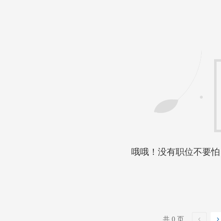
哦哦！没有职位不要怕
共 0 页