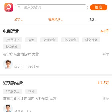
搜索
济宁
视频策划
筛选
电商运营
4-8千
2年及以上
大专
店铺运营
全栈运营
独立操盘
搜索优化
济宁康兴生物技术 民营
济宁
李先生
招聘主管
短视频运营
1-1.5万
1年及以上
本科
济南高新区通艺阁艺术工作室 民营
济宁
吕孝通
HR