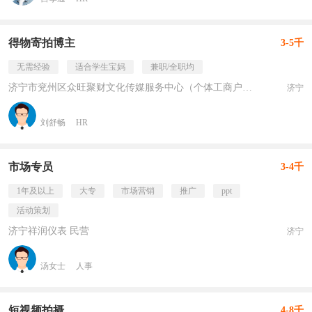
得物寄拍博主
3-5千
无需经验
适合学生宝妈
兼职/全职均
济宁市兖州区众旺聚财文化传媒服务中心（个体工商户） 民营
济宁
刘舒畅
HR
市场专员
3-4千
1年及以上
大专
市场营销
推广
ppt
活动策划
济宁祥润仪表 民营
济宁
汤女士
人事
短视频拍摄
4-8千