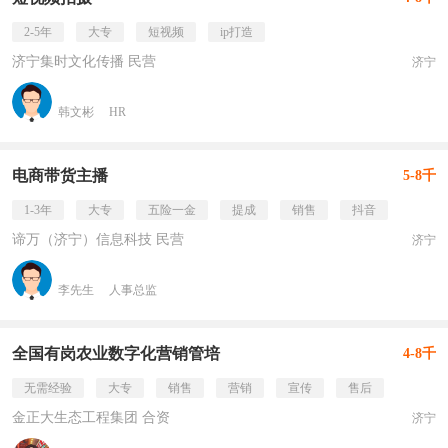
2-5年
大专
短视频
ip打造
济宁集时文化传播 民营
济宁
韩文彬
HR
电商带货主播
5-8千
1-3年
大专
五险一金
提成
销售
抖音
谛万（济宁）信息科技 民营
济宁
李先生
人事总监
全国有岗农业数字化营销管培
4-8千
无需经验
大专
销售
营销
宣传
售后
金正大生态工程集团 合资
济宁