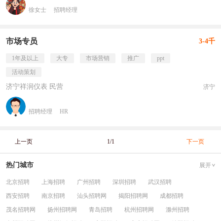
徐女士
招聘经理
市场专员
3-4千
1年及以上
大专
市场营销
推广
ppt
活动策划
济宁祥润仪表 民营
济宁
招聘经理
HR
上一页
1/1
下一页
热门城市
展开
北京招聘
上海招聘
广州招聘
深圳招聘
武汉招聘
西安招聘
南京招聘
汕头招聘网
揭阳招聘网
成都招聘
茂名招聘网
扬州招聘网
青岛招聘
杭州招聘网
滁州招聘