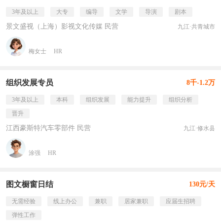
3年及以上
大专
编导
文学
导演
剧本
景文盛视（上海）影视文化传媒 民营
九江·共青城市
梅女士
HR
组织发展专员
8千-1.2万
3年及以上
本科
组织发展
能力提升
组织分析
晋升
江西豪斯特汽车零部件 民营
九江·修水县
涂强
HR
图文橱窗日结
130元/天
无需经验
线上办公
兼职
居家兼职
应届生招聘
弹性工作