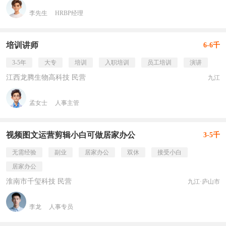
李先生
HRBP经理
培训讲师
6-6千
3-5年
大专
培训
入职培训
员工培训
演讲
江西龙腾生物高科技 民营
九江
孟女士
人事主管
视频图文运营剪辑小白可做居家办公
3-5千
无需经验
副业
居家办公
双休
接受小白
居家办公
淮南市千玺科技 民营
九江·庐山市
李龙
人事专员