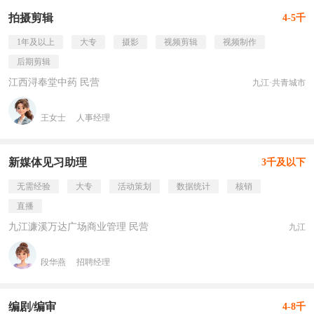
拍摄剪辑
4-5千
1年及以上
大专
摄影
视频剪辑
视频制作
后期剪辑
江西浔奉堂中药 民营
九江·共青城市
王女士
人事经理
新媒体见习助理
3千及以下
无需经验
大专
活动策划
数据统计
核销
直播
九江濂溪万达广场商业管理 民营
九江
段华燕
招聘经理
编剧/编审
4-8千