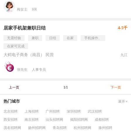
梅女士
HR
居家手机架兼职日结
4-5千
无需经验
兼职
日结
在家
手机操作、
在家可完成
大鳄电子商务（南昌） 民营
九江
张先生
人事专员
上一页
1/1
下一页
热门城市
展开
北京招聘
上海招聘
广州招聘
深圳招聘
武汉招聘
西安招聘
南京招聘
汕头招聘网
揭阳招聘网
成都招聘
茂名招聘网
扬州招聘网
青岛招聘
杭州招聘网
滁州招聘