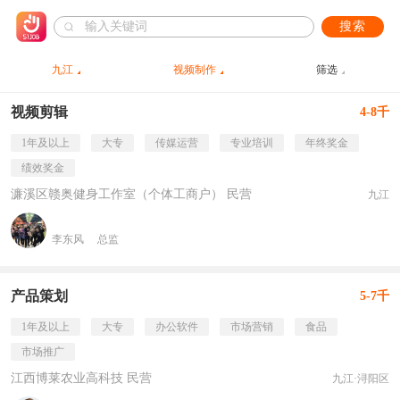
搜索
九江
视频制作
筛选
视频剪辑
4-8千
1年及以上
大专
传媒运营
专业培训
年终奖金
绩效奖金
濂溪区赣奥健身工作室（个体工商户） 民营
九江
李东风
总监
产品策划
5-7千
1年及以上
大专
办公软件
市场营销
食品
市场推广
江西博莱农业高科技 民营
九江·浔阳区