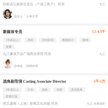
阳新县弘铭荣百货店（个体工商户） 民营
九江
陆女士
人事主管
新媒体专员
3.5-4.5千
1年及以上
本科
活动策划
数据统计
核销
直播
九江濂溪万达广场商业管理 民营
九江
段华燕
招聘经理
选角副导演 Casting Associate Director
5千-1万
2年及以上
大专
选角
试镜
演员统筹
影视行业
景文盛视（上海）影视文化传媒 民营
九江·共青城市