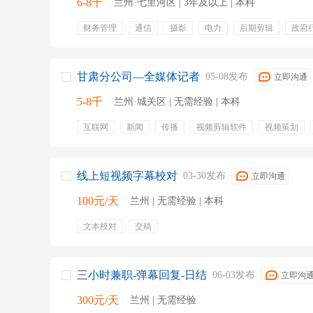
6-8千
兰州·七里河区 | 3年及以上 | 本科
财务管理
通信
摄影
电力
后期剪辑
政府
premiere
短视频制作
绩效奖金
五险一金
弹性
员工旅游
年终分红
培训
通讯补助
甘肃分公司—全媒体记者
05-08发布
立即沟通
5-8千
兰州·城关区 | 无需经验 | 本科
互联网
新闻
传播
视频剪辑软件
视频策划
稿件
新闻敏感性
线上短视频字幕校对
03-30发布
立即沟通
100元/天
兰州 | 无需经验 | 本科
文本校对
交稿
三小时兼职-弹幕回复-日结
06-03发布
立即沟
300元/天
兰州 | 无需经验