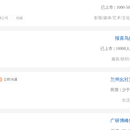
已上市 | 1000-5
影视/媒体/艺术/文
网公司
传媒
报喜鸟
已上市 | 1000
服装/纺织
兰州幺社
立即沟通
民营 | 少于
生活
广研博峰