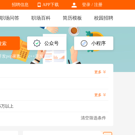
招聘信息
APP下载
登录
/
注册
职场问答
职场百科
简历模板
校园招聘
APP下载
公众号
小程序
搜索
发pop家教
c++开发
更多
更多
5万以上
清空筛选条件