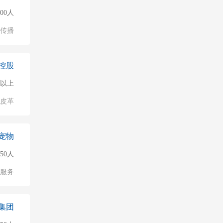
000人
化传播
控股
0人以上
/皮革
宠物
50人
服务
集团