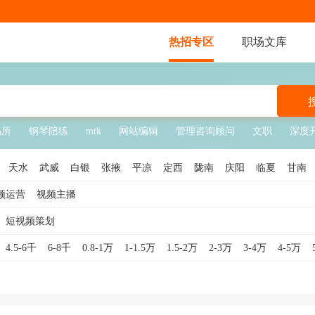
热招专区
职场文库
易所
钢琴陪练
mtk
网站编辑
管理咨询顾问
文职
深度开
天水
武威
白银
张掖
平凉
定西
陇南
庆阳
临夏
甘南
频运营
视频主播
短视频策划
4.5-6千
6-8千
0.8-1万
1-1.5万
1.5-2万
2-3万
3-4万
4-5万