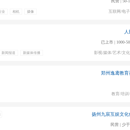
民营 | 50-
互联网/电
行业
相机
摄像
工作
餐补
带薪年假
人
已上市 | 1000-5
影视/媒体/艺术/文
新闻报道
新媒体传播
郑州逸鸢教育
教育/培训
扬州九宸互娱文化
通
民营 | 少于