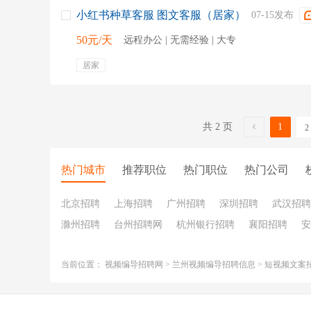
小红书种草客服 图文客服（居家）
07-15发布
50元/天
远程办公 | 无需经验 | 大专
居家
共 2 页
1
2
热门城市
推荐职位
热门职位
热门公司
北京招聘
上海招聘
广州招聘
深圳招聘
武汉招聘
滁州招聘
台州招聘网
杭州银行招聘
襄阳招聘
安
当前位置：
视频编导招聘网
>
兰州视频编导招聘信息
>
短视频文案