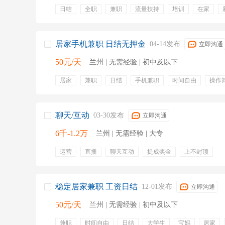
日结
全职
兼职
流量扶持
培训
在家
无需面试
宝妈
自由职业
专业培训
零食下午
时间自由
居家手机兼职 日结无押金
04-14发布
立即沟通
50元/天
兰州 | 无需经验 | 初中及以下
居家
兼职
日结
手机兼职
时间自由
操作
发短视频
无押金
日结
兼职
居家办公
居
聊天/互动
03-30发布
立即沟通
6千-1.2万
兰州 | 无需经验 | 大专
运营
直播
聊天互动
提成奖金
上不封顶
稳定居家兼职 工资日结
12-01发布
立即沟通
50元/天
兰州 | 无需经验 | 初中及以下
兼职
时间自由
日结
大学生
宝妈
居家