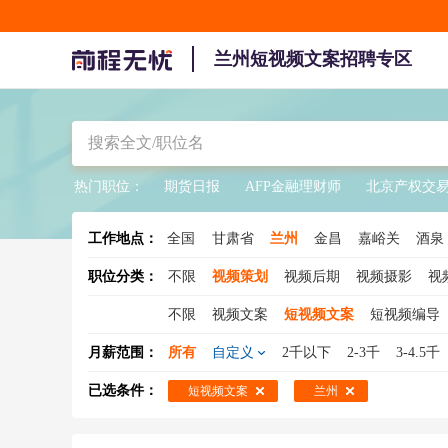
兰州短视频文案招聘专区
热门职位：
期货日报
AFP金融理财师
北京产权交
工作地点：
全国
甘肃省
兰州
金昌
嘉峪关
酒泉
职位分类：
不限
视频策划
视频后期
视频摄影
视
不限
视频文案
短视频文案
短视频编导
月薪范围：
所有
自定义
2千以下
2-3千
3-4.5千
已选条件：
短视频文案
兰州