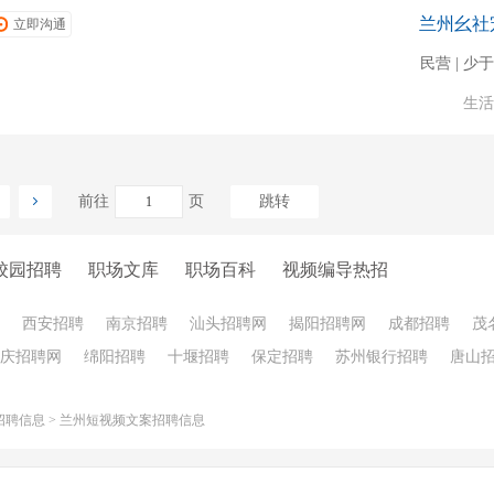
兰州幺社
立即沟通
民营 | 少于
生活
前往
页
跳转
校园招聘
职场文库
职场百科
视频编导热招
西安招聘
南京招聘
汕头招聘网
揭阳招聘网
成都招聘
茂
庆招聘网
绵阳招聘
十堰招聘
保定招聘
苏州银行招聘
唐山
招聘信息
>
兰州短视频文案招聘信息