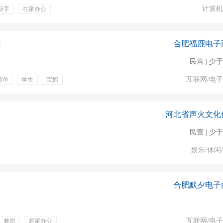
计算机
新手
在家办公
茶
定期体检
抖音
合肥福鹿电子
民营 | 少于
互联网/电
简单
学生
宝妈
家兼职
手机办公
河北省声火文化
民营 | 少于
娱乐/休闲
合肥默夕电子
互联网/电
兼职
居家办公