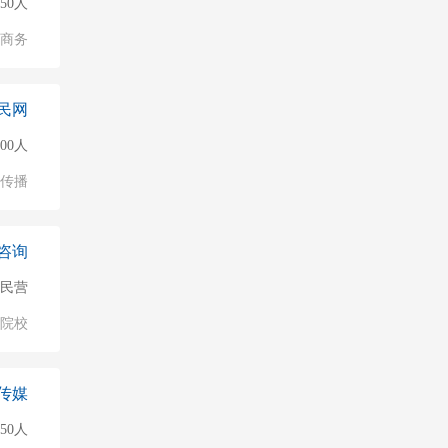
150人
子商务
民网
000人
化传播
咨询
民营
/院校
传媒
50人