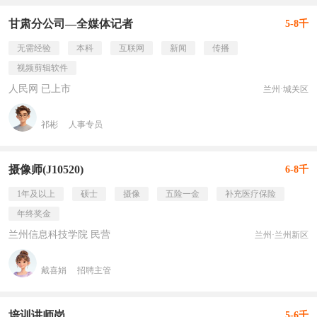
甘肃分公司—全媒体记者
5-8千
无需经验
本科
互联网
新闻
传播
视频剪辑软件
人民网 已上市
兰州·城关区
祁彬
人事专员
摄像师(J10520)
6-8千
1年及以上
硕士
摄像
五险一金
补充医疗保险
年终奖金
兰州信息科技学院 民营
兰州·兰州新区
戴喜娟
招聘主管
培训讲师岗
5-6千