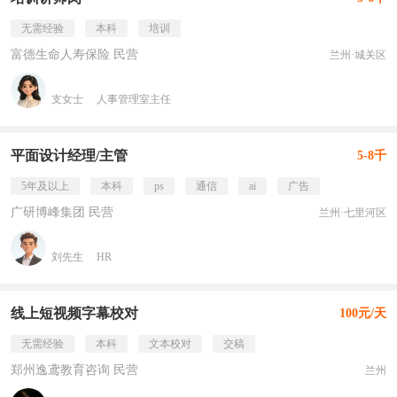
无需经验
本科
培训
富德生命人寿保险 民营
兰州·城关区
支女士
人事管理室主任
平面设计经理/主管
5-8千
5年及以上
本科
ps
通信
ai
广告
广研博峰集团 民营
兰州·七里河区
刘先生
HR
线上短视频字幕校对
100元/天
无需经验
本科
文本校对
交稿
郑州逸鸢教育咨询 民营
兰州