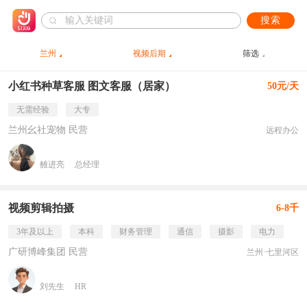
搜索
兰州
视频后期
筛选
小红书种草客服 图文客服（居家）
50元/天
无需经验
大专
兰州幺社宠物 民营
远程办公
雒进亮
总经理
视频剪辑拍摄
6-8千
3年及以上
本科
财务管理
通信
摄影
电力
广研博峰集团 民营
兰州·七里河区
刘先生
HR