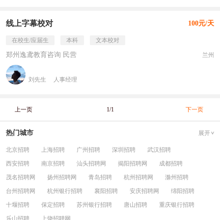
线上字幕校对
100元/天
在校生/应届生
本科
文本校对
郑州逸鸢教育咨询 民营
兰州
刘先生
人事经理
上一页
1/1
下一页
热门城市
展开
北京招聘
上海招聘
广州招聘
深圳招聘
武汉招聘
西安招聘
南京招聘
汕头招聘网
揭阳招聘网
成都招聘
茂名招聘网
扬州招聘网
青岛招聘
杭州招聘网
滁州招聘
台州招聘网
杭州银行招聘
襄阳招聘
安庆招聘网
绵阳招聘
十堰招聘
保定招聘
苏州银行招聘
唐山招聘
重庆银行招聘
乐山招聘
上饶招聘网