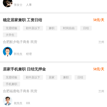
张女士
人事
稳定居家兼职 工资日结
50元/天
无需经验
初中及以下
兼职
时间自由
日结
大学生
合肥默夕电子商务 民营
兰州
郭先生
经理
居家手机兼职 日结无押金
50元/天
无需经验
初中及以下
居家
兼职
日结
手机兼职
合肥福鹿电子商务 民营
兰州
祝先生
HR