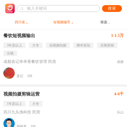
搜索
四川省
短视频编导
筛选
餐饮短视频输出
1-1.5万
3年及以上
大专
短视频拍摄
脚本策划
后期剪辑
出镜
成都袁记串串香餐饮管理 民营
成都
袁记
HR
视频拍摄剪辑运营
4-6千
1年及以上
大专
四川九头渔科技 民营
乐山
邓丽君
HR