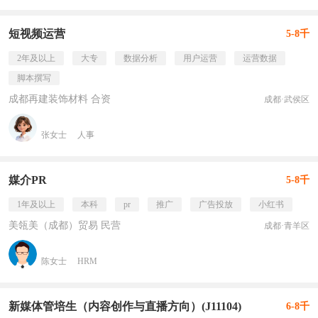
短视频运营
5-8千
2年及以上
大专
数据分析
用户运营
运营数据
脚本撰写
成都再建装饰材料 合资
成都·武侯区
张女士
人事
媒介PR
5-8千
1年及以上
本科
pr
推广
广告投放
小红书
美瓴美（成都）贸易 民营
成都·青羊区
陈女士
HRM
新媒体管培生（内容创作与直播方向）(J11104)
6-8千