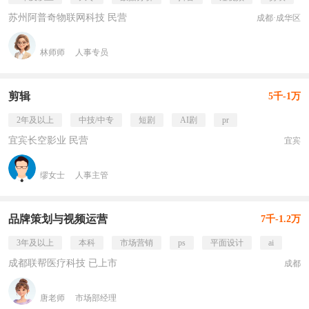
苏州阿普奇物联网科技 民营
成都·成华区
林师师
人事专员
剪辑
5千-1万
2年及以上
中技/中专
短剧
AI剧
pr
宜宾长空影业 民营
宜宾
缪女士
人事主管
品牌策划与视频运营
7千-1.2万
3年及以上
本科
市场营销
ps
平面设计
ai
成都联帮医疗科技 已上市
成都
唐老师
市场部经理