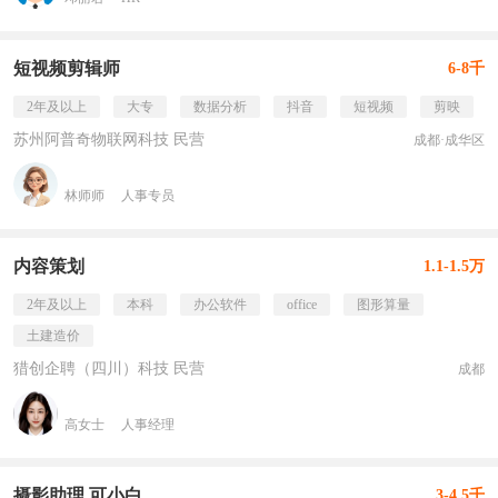
短视频剪辑师
6-8千
2年及以上
大专
数据分析
抖音
短视频
剪映
苏州阿普奇物联网科技 民营
成都·成华区
林师师
人事专员
内容策划
1.1-1.5万
2年及以上
本科
办公软件
office
图形算量
土建造价
猎创企聘（四川）科技 民营
成都
高女士
人事经理
摄影助理 可小白
3-4.5千