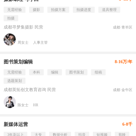
无需经验
摄影
拍摄方案
拍摄进度
道具整理
拍摄
成都寻梦集摄影 民营
成都·青羊区
周女士
人事主管
图书策划编辑
8-16万/年
无需经验
本科
编辑
图书策划
组稿
选题策划
成都英拓创文教育咨询 民营
成都·金牛区
陈女士
HR
新媒体运营
6-8千
3年及以上
大专
数据分析
抖音
短视频
剪映