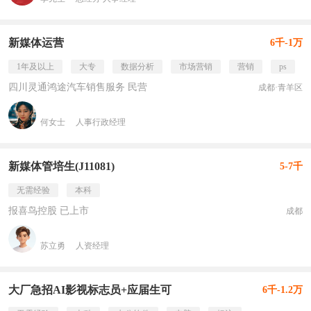
新媒体运营
6千-1万
1年及以上
大专
数据分析
市场营销
营销
ps
四川灵通鸿途汽车销售服务 民营
成都·青羊区
何女士
人事行政经理
新媒体管培生(J11081)
5-7千
无需经验
本科
报喜鸟控股 已上市
成都
苏立勇
人资经理
大厂急招AI影视标志员+应届生可
6千-1.2万