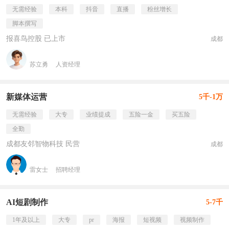
无需经验
本科
抖音
直播
粉丝增长
脚本撰写
报喜鸟控股 已上市
成都
苏立勇
人资经理
新媒体运营
5千-1万
无需经验
大专
业绩提成
五险一金
买五险
全勤
成都友邻智物科技 民营
成都
雷女士
招聘经理
AI短剧制作
5-7千
1年及以上
大专
pr
海报
短视频
视频制作