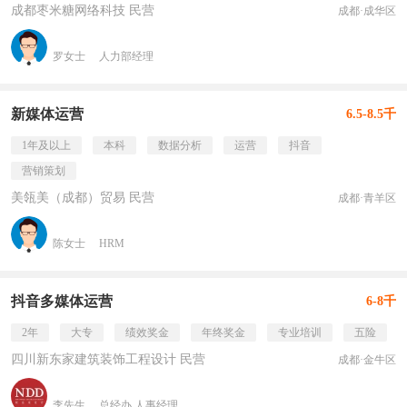
成都枣米糖网络科技 民营
成都·成华区
罗女士
人力部经理
新媒体运营
6.5-8.5千
1年及以上
本科
数据分析
运营
抖音
营销策划
美瓴美（成都）贸易 民营
成都·青羊区
陈女士
HRM
抖音多媒体运营
6-8千
2年
大专
绩效奖金
年终奖金
专业培训
五险
四川新东家建筑装饰工程设计 民营
成都·金牛区
李先生
总经办 人事经理