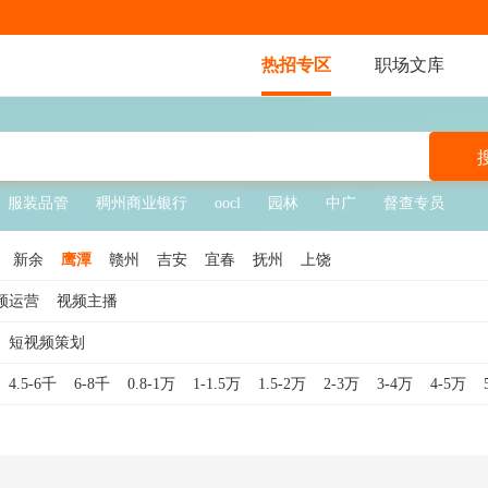
热招专区
职场文库
服装品管
稠州商业银行
oocl
园林
中广
督查专员
新余
鹰潭
赣州
吉安
宜春
抚州
上饶
频运营
视频主播
短视频策划
4.5-6千
6-8千
0.8-1万
1-1.5万
1.5-2万
2-3万
3-4万
4-5万