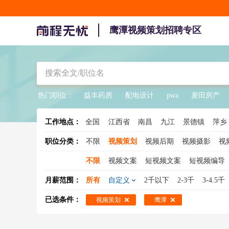
鹰潭视频策划招聘专区
热门职位：
益丰药房
配电设计
pwa
麦田房产
工作地点：
全国
江西省
南昌
九江
景德镇
萍乡
职位分类：
不限
视频策划
视频后期
视频摄影
视
不限
视频文案
短视频文案
短视频编导
月薪范围：
所有
自定义
2千以下
2-3千
3-4.5千
已选条件：
视频策划
鹰潭