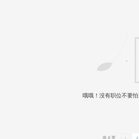
哦哦！没有职位不要怕
共 0 页