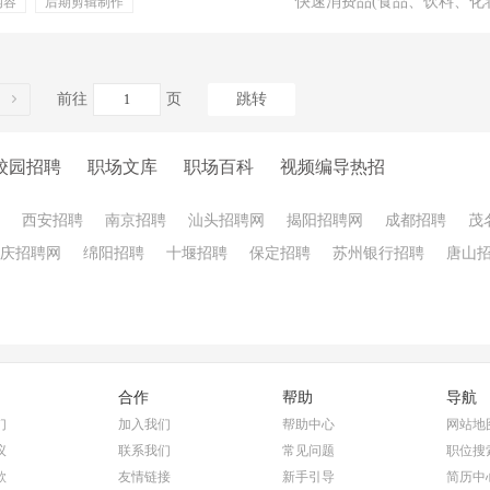
快速消费品(食品、饮料、化
内容
后期剪辑制作
前往
页
跳转
校园招聘
职场文库
职场百科
视频编导热招
西安招聘
南京招聘
汕头招聘网
揭阳招聘网
成都招聘
茂
庆招聘网
绵阳招聘
十堰招聘
保定招聘
苏州银行招聘
唐山
合作
帮助
导航
们
加入我们
帮助中心
网站地
议
联系我们
常见问题
职位搜
款
友情链接
新手引导
简历中