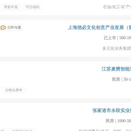
石油/化工/矿产
带薪年假
节日福利
立即沟通
已上市 | 500-1
多元化业务集团
江苏麦腾智能
民营 | 50-
分镜头脚本
张家港市永联实业
民营 | 1000-5