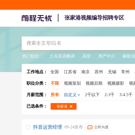
张家港视频编导招聘专区
热门职位：
土耳其语翻译
高登
房产中介
橱柜
工作地点：
全国
江苏省
南京
苏州
无锡
常州
职位分类：
不限
视频策划
视频后期
视频摄影
视
月薪范围：
所有
自定义
2千以下
2-3千
3-4.5千
已选条件：
张家港
抖音运营经理
09-24发布
立即沟通