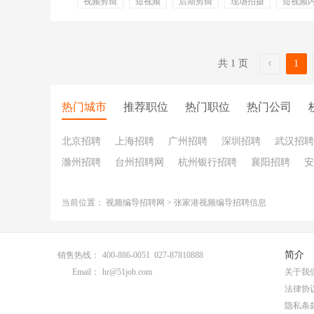
视频剪辑
短视频
后期剪辑
现场拍摄
短视频
脚本构思
制作素材
共 1 页
1
热门城市
推荐职位
热门职位
热门公司
北京招聘
上海招聘
广州招聘
深圳招聘
武汉招聘
滁州招聘
台州招聘网
杭州银行招聘
襄阳招聘
安
当前位置：
视频编导招聘网
>
张家港视频编导招聘信息
简介
销售热线：
400-886-0051 027-87810888
Email：
hr@51job.com
关于我
法律协
隐私条