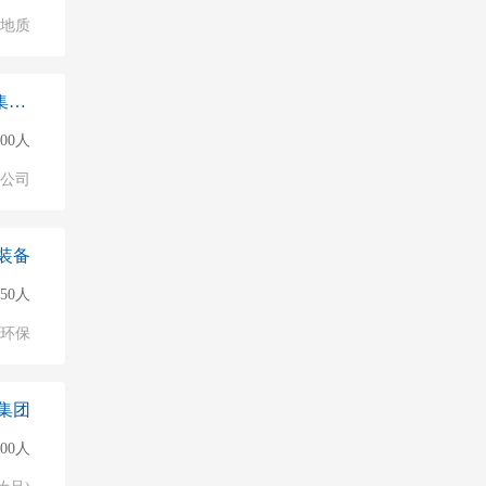
/地质
上海德必文化创意产业发展（集团）
000人
公司
装备
150人
环保
集团
000人