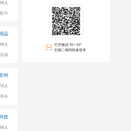
000人
配件
用品
000人
打开微信"扫一扫"
扫描二维码快速登录
/器械
苏州
50人
子商务
科技
500人