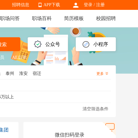
招聘信息
APP下载
登录
/
注册
职场问答
职场百科
简历模板
校园招聘
APP下载
公众号
小程序
搜索
员
AE后期
仓
泰州
淮安
宿迁
更多
5万以上
清空筛选条件
集团
微信扫码登录