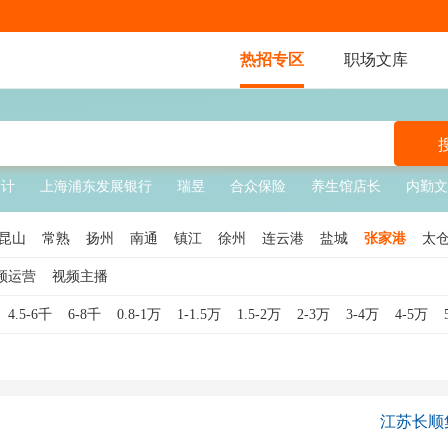
热招专区
职场文库
设计
上海浦东发展银行
瑞昱
合众保险
养生馆店长
内勤文
昆山
常熟
扬州
南通
镇江
徐州
连云港
盐城
张家港
太
频运营
视频主播
4.5-6千
6-8千
0.8-1万
1-1.5万
1.5-2万
2-3万
3-4万
4-5万
江苏长顺