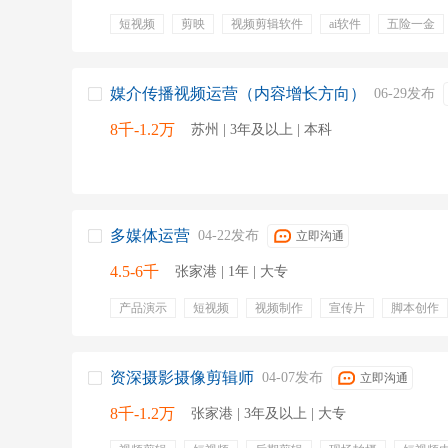
短视频
剪映
视频剪辑软件
ai软件
五险一金
定期体检
周末双休
媒介传播视频运营（内容增长方向）
06-29发布
8千-1.2万
苏州 | 3年及以上 | 本科
多媒体运营
04-22发布
立即沟通
4.5-6千
张家港 | 1年 | 大专
产品演示
短视频
视频制作
宣传片
脚本创作
出镜讲解
内容策划
策划
绩效奖金
年终奖金
资深摄影摄像剪辑师
04-07发布
立即沟通
8千-1.2万
张家港 | 3年及以上 | 大专