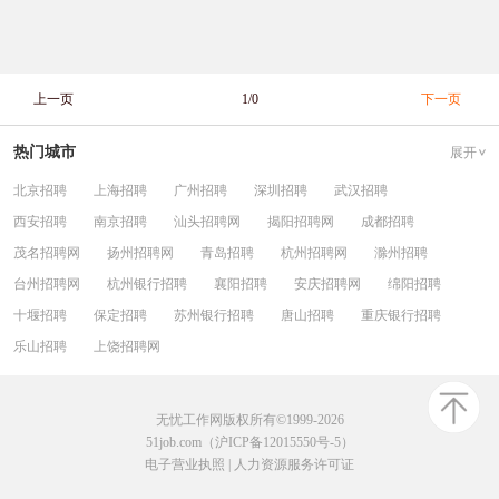
上一页
1/0
下一页
热门城市
展开
北京招聘
上海招聘
广州招聘
深圳招聘
武汉招聘
西安招聘
南京招聘
汕头招聘网
揭阳招聘网
成都招聘
茂名招聘网
扬州招聘网
青岛招聘
杭州招聘网
滁州招聘
台州招聘网
杭州银行招聘
襄阳招聘
安庆招聘网
绵阳招聘
十堰招聘
保定招聘
苏州银行招聘
唐山招聘
重庆银行招聘
乐山招聘
上饶招聘网
无忧工作网版权所有©1999-2026
51job.com（沪ICP备12015550号-5）
电子营业执照
|
人力资源服务许可证