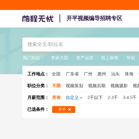
开平视频编导招聘专区
热门职位：
李家大院
资产运营
线上家教
华创
工作地点：
全国
广东省
广州
惠州
汕头
珠海
职位分类：
不限
视频策划
视频后期
视频摄影
视
月薪范围：
所有
自定义
2千以下
2-3千
3-4.5千
已选条件：
开平