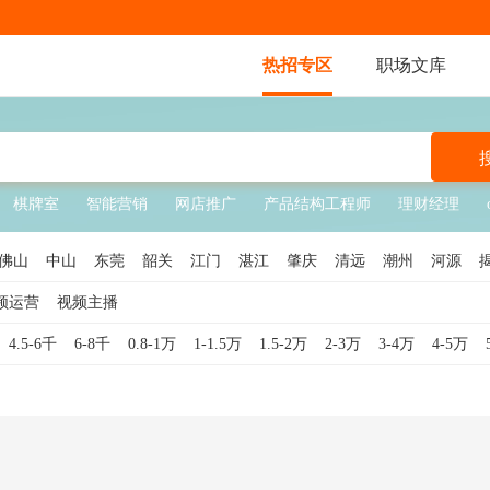
热招专区
职场文库
棋牌室
智能营销
网店推广
产品结构工程师
理财经理
佛山
中山
东莞
韶关
江门
湛江
肇庆
清远
潮州
河源
频运营
视频主播
4.5-6千
6-8千
0.8-1万
1-1.5万
1.5-2万
2-3万
3-4万
4-5万