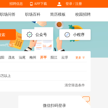
招聘信息
APP下载
登录
/
注册
职场问答
职场百科
简历模板
校园招聘
APP下载
公众号
小程序
搜索
oem代加工
揭阳
茂名
汕尾
梅州
开平
阳江
云浮
更多
5万以上
清空筛选条件
微信扫码登录