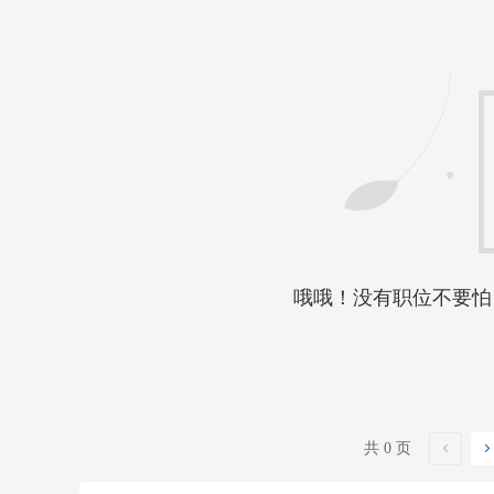
哦哦！没有职位不要怕
共 0 页