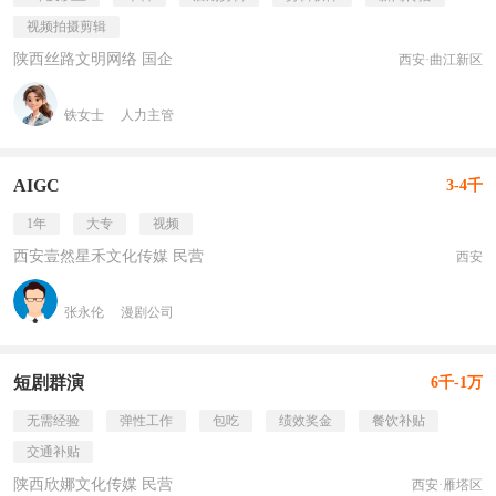
视频拍摄剪辑
陕西丝路文明网络 国企
西安·曲江新区
铁女士
人力主管
AIGC
3-4千
1年
大专
视频
西安壹然星禾文化传媒 民营
西安
张永伦
漫剧公司
短剧群演
6千-1万
无需经验
弹性工作
包吃
绩效奖金
餐饮补贴
交通补贴
陕西欣娜文化传媒 民营
西安·雁塔区