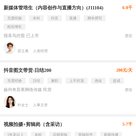
新媒体管培生（内容创作与直播方向）(J11104)
6-8千
无需经验
本科
抖音
直播
脚本撰写
粉丝增长
报喜鸟控股 已上市
西安
苏立勇
人资经理
抖音图文带货-日结200
200元/天
无需经验
日结
兼职
上不封顶
佣金
提成
扬州奇异果网络传媒 民营
西安
叶女士
人事主管
视频拍摄+剪辑岗（含采访）
5-7千
1年及以上
本科
后期剪辑
剪辑软件
新闻传播