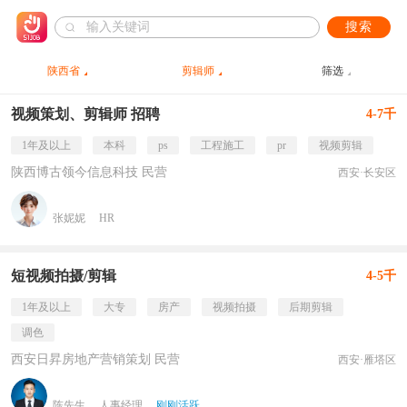
搜索
陕西省
剪辑师
筛选
视频策划、剪辑师 招聘
4-7千
1年及以上
本科
ps
工程施工
pr
视频剪辑
陕西博古领今信息科技 民营
西安·长安区
张妮妮
HR
短视频拍摄/剪辑
4-5千
1年及以上
大专
房产
视频拍摄
后期剪辑
调色
西安日昇房地产营销策划 民营
西安·雁塔区
陈先生
人事经理
刚刚活跃