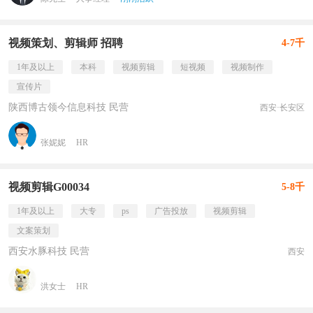
视频策划、剪辑师 招聘
4-7千
1年及以上
本科
视频剪辑
短视频
视频制作
宣传片
陕西博古领今信息科技 民营
西安·长安区
张妮妮
HR
视频剪辑G00034
5-8千
1年及以上
大专
ps
广告投放
视频剪辑
文案策划
西安水豚科技 民营
西安
洪女士
HR