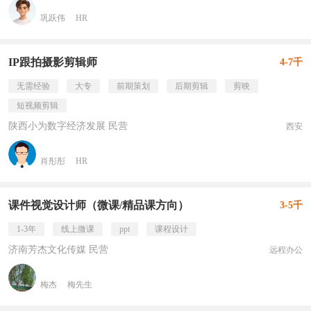
巩跃伟
HR
IP跟拍摄影剪辑师
4-7千
无需经验
大专
前期策划
后期剪辑
剪映
短视频剪辑
陕西小为数字经济发展 民营
西安
肖彤彤
HR
课件视觉设计师（微课/精品课方向）
3-5千
1-3年
线上微课
ppt
课程设计
济南芳杰文化传媒 民营
远程办公
梅杰
梅先生