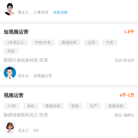
董女士
人事经理
当前活跃
短视频运营
5-8千
1年及以上
中技/中专
数据分析
运营
汽车
抖音
陕西行途悦旅科技 民营
宝鸡·陈仓区
张永兴
短视频运营
视频运营
6千-1万
1-5年
本科
数据分析
研发
生产
质量控制
陕西缔都医药化工 民营
西安·灞桥区
吴女士
HR