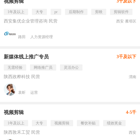
视频剪辑
3千及以下
1年及以上
大专
pr
后期制作
剪映
剪辑软件
西安集优企业管理咨询 民营
西安·雁塔区
路田
人力资源经理
新媒体线上推广专员
3千及以下
无需经验
网络推广员
灵活办公
陕西政桦科技 民营
渭南
袁昕
运营
视频剪辑
4-5千
1年及以上
大专
视频剪辑
餐饮补贴
绩效奖金
陕西敦禾工贸 民营
西安