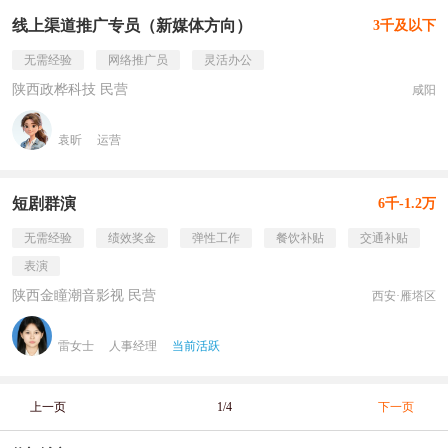
线上渠道推广专员（新媒体方向）
3千及以下
无需经验
网络推广员
灵活办公
陕西政桦科技 民营
咸阳
袁昕
运营
短剧群演
6千-1.2万
无需经验
绩效奖金
弹性工作
餐饮补贴
交通补贴
表演
陕西金瞳潮音影视 民营
西安·雁塔区
雷女士
人事经理
当前活跃
上一页
1/4
下一页