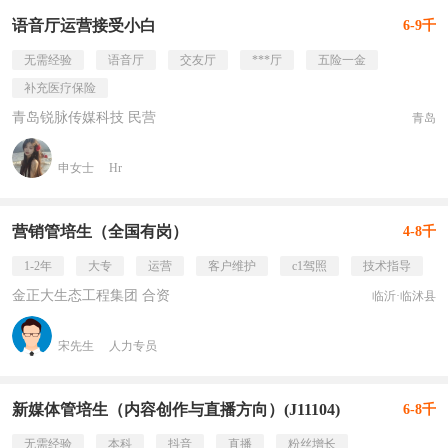
语音厅运营接受小白
6-9千
无需经验
语音厅
交友厅
***厅
五险一金
补充医疗保险
青岛锐脉传媒科技 民营
青岛
申女士
Hr
营销管培生（全国有岗）
4-8千
1-2年
大专
运营
客户维护
c1驾照
技术指导
金正大生态工程集团 合资
临沂·临沭县
宋先生
人力专员
新媒体管培生（内容创作与直播方向）(J11104)
6-8千
无需经验
本科
抖音
直播
粉丝增长