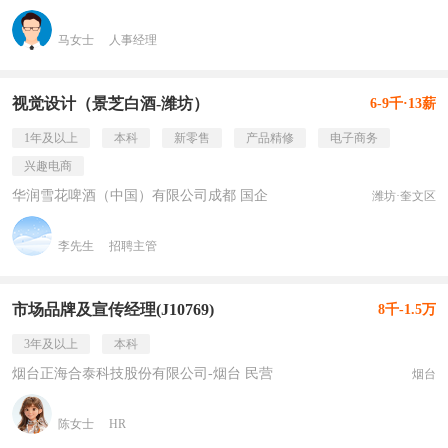
马女士
人事经理
视觉设计（景芝白酒-潍坊）
6-9千·13薪
1年及以上
本科
新零售
产品精修
电子商务
兴趣电商
华润雪花啤酒（中国）有限公司成都 国企
潍坊·奎文区
李先生
招聘主管
市场品牌及宣传经理(J10769)
8千-1.5万
3年及以上
本科
烟台正海合泰科技股份有限公司-烟台 民营
烟台
陈女士
HR