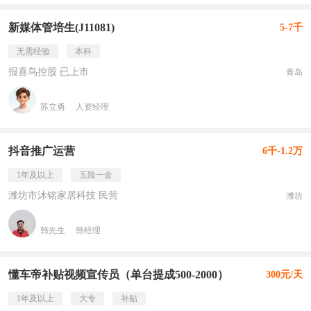
新媒体管培生(J11081)
5-7千
无需经验
本科
报喜鸟控股 已上市
青岛
苏立勇
人资经理
抖音推广运营
6千-1.2万
1年及以上
五险一金
潍坊市沐铭家居科技 民营
潍坊
韩先生
韩经理
懂车帝补贴视频宣传员（单台提成500-2000）
300元/天
1年及以上
大专
补贴