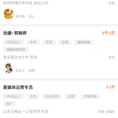
郑州科懂汽车科技 创业公司
济南
吴文刚
法人
拍摄+剪辑师
6千-1万
2年及以上
本科
宣传
后期
摄影摄像
视频拍摄剪辑
青岛墨尔文中学 民营
青岛
吴女士
招聘
新媒体运营专员
3-5千
1年及以上
大专
办公软件
运营
市场营销
推广
山东玉峰众一工程管理 民营
济南·历城区