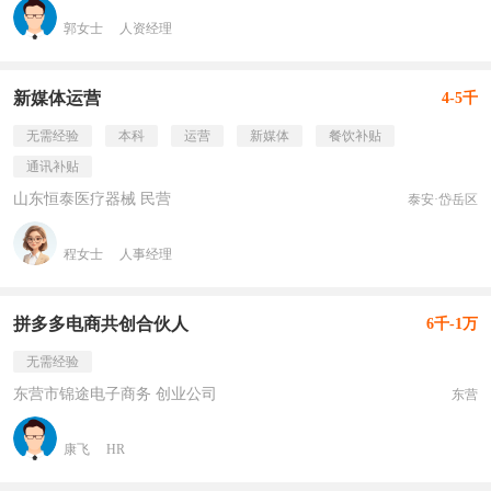
郭女士
人资经理
新媒体运营
4-5千
无需经验
本科
运营
新媒体
餐饮补贴
通讯补贴
山东恒泰医疗器械 民营
泰安·岱岳区
程女士
人事经理
拼多多电商共创合伙人
6千-1万
无需经验
东营市锦途电子商务 创业公司
东营
康飞
HR