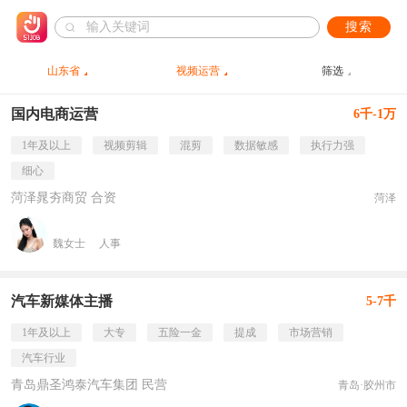
搜索
山东省
视频运营
筛选
国内电商运营
6千-1万
1年及以上
视频剪辑
混剪
数据敏感
执行力强
细心
菏泽晁夯商贸 合资
菏泽
魏女士
人事
汽车新媒体主播
5-7千
1年及以上
大专
五险一金
提成
市场营销
汽车行业
青岛鼎圣鸿泰汽车集团 民营
青岛·胶州市