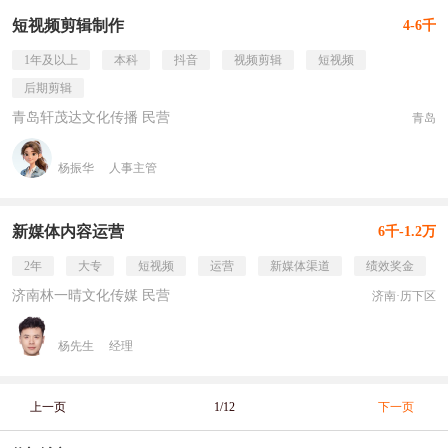
短视频剪辑制作
4-6千
1年及以上
本科
抖音
视频剪辑
短视频
后期剪辑
青岛轩茂达文化传播 民营
青岛
杨振华
人事主管
新媒体内容运营
6千-1.2万
2年
大专
短视频
运营
新媒体渠道
绩效奖金
济南林一晴文化传媒 民营
济南·历下区
杨先生
经理
上一页
1/12
下一页