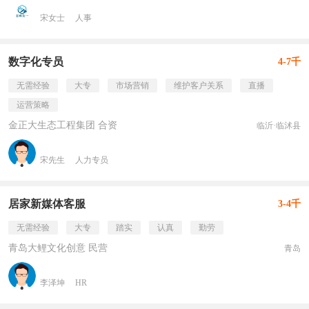
宋女士
人事
数字化专员
4-7千
无需经验
大专
市场营销
维护客户关系
直播
运营策略
金正大生态工程集团 合资
临沂·临沭县
宋先生
人力专员
居家新媒体客服
3-4千
无需经验
大专
踏实
认真
勤劳
青岛大鲤文化创意 民营
青岛
李泽坤
HR