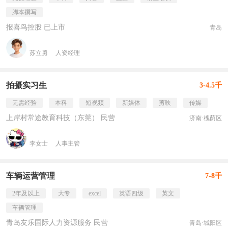
脚本撰写
报喜鸟控股 已上市
青岛
苏立勇
人资经理
拍摄实习生
3-4.5千
无需经验
本科
短视频
新媒体
剪映
传媒
上岸村常途教育科技（东莞） 民营
济南·槐荫区
李女士
人事主管
车辆运营管理
7-8千
2年及以上
大专
excel
英语四级
英文
车辆管理
青岛友乐国际人力资源服务 民营
青岛·城阳区