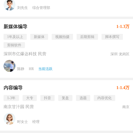
刘先生
综合管理部
新媒体编导
1-1.3万
1年及以上
新媒体
视频拍摄
后期剪辑
脚本撰写
剪辑软件
深圳市亿爆达科技 民营
深圳·龙岗区
陈静
HR
当前活跃
内容编导
1-1.4万
1-3年
大专
抖音
复盘
选题
内容优化
南京甘汁园 民营
南京
时女士
经理