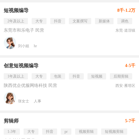
短视频编导
8千-1.2万
2年及以上
大专
抖音
文案撰写
新媒体
调色
东莞市和乐电子 民营
东莞·道滘镇
刘小姐
hr
创意短视频编导
4-5千
1年及以上
大专
包装
抖音
短视频
后期剪辑
陕西优企优服网络科技 民营
西安·雁塔区
张女士
人事
剪辑师
5-7千
1-3年
大专
抖音
pr
视频剪辑
短视频剪辑