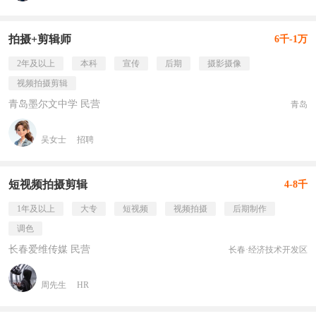
拍摄+剪辑师
6千-1万
2年及以上
本科
宣传
后期
摄影摄像
视频拍摄剪辑
青岛墨尔文中学 民营
青岛
吴女士
招聘
短视频拍摄剪辑
4-8千
1年及以上
大专
短视频
视频拍摄
后期制作
调色
长春爱维传媒 民营
长春·经济技术开发区
周先生
HR