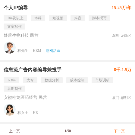
个人IP编导
15-25万/年
1年及以上
本科
短视频
抖音
脚本撰写
文案写作
舒蕾生物科技 民营
深圳·龙岗区
林先生
HRM
刚刚活跃
信息流广告内容编导兼投手
8千-1.5万
1-3年
大专
数据分析
成本控制
市场调研
后期制作
安徽桂龙医药经营 民营
厦门·思明区
林女士
HR
上一页
1/50
下一页