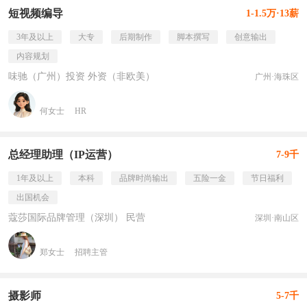
短视频编导
1-1.5万·13薪
3年及以上
大专
后期制作
脚本撰写
创意输出
内容规划
味驰（广州）投资 外资（非欧美）
广州·海珠区
何女士
HR
总经理助理（IP运营）
7-9千
1年及以上
本科
品牌时尚输出
五险一金
节日福利
出国机会
蔻莎国际品牌管理（深圳） 民营
深圳·南山区
郑女士
招聘主管
摄影师
5-7千