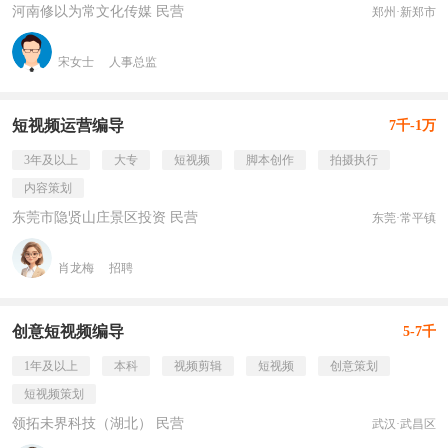
河南修以为常文化传媒 民营
郑州·新郑市
宋女士
人事总监
短视频运营编导
7千-1万
3年及以上
大专
短视频
脚本创作
拍摄执行
内容策划
东莞市隐贤山庄景区投资 民营
东莞·常平镇
肖龙梅
招聘
创意短视频编导
5-7千
1年及以上
本科
视频剪辑
短视频
创意策划
短视频策划
领拓未界科技（湖北） 民营
武汉·武昌区