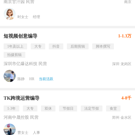
南京甘汁园 民营
南京
时女士
经理
短视频创意编导
1-1.3万
1年及以上
大专
抖音
后期剪辑
脚本撰写
拍摄剪辑
深圳市亿爆达科技 民营
深圳·龙岗区
陈静
HR
当前活跃
TK跨境运营编导
4-8千
1-3年
大专
双休
节假日
法定节假
食堂
河南中晟控股 民营
郑州·金水区
曹女士
人事