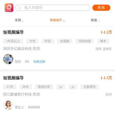
搜索
全国
视频编导
筛选
短视频编导
1-1.2万
1年及以上
大专
抖音
短视频
现场拍摄
脚本
深圳市亿爆达科技 民营
深圳·龙岗区
陈静
HR
当前活跃
短视频编导
1-1.5万
3-5年
本科
数据分析
ps
pr
文案撰写
浙江麒健医疗科技 民营
杭州
曹女士
耗材销售