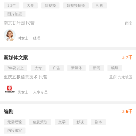
1-3年
大专
短视频
短视频拍摄
相机
图片拍摄
南京甘汁园 民营
南京
时女士
经理
新媒体文案
5-7千
2年及以上
大专
广告
新媒体
新闻
编导
重庆五极信息技术 民营
重庆·九龙坡区
吴女士
人事专员
编剧
3-6千
无需经验
创意策划
文学
影视
剧本
内容撰写