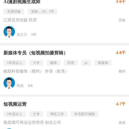
Ai漫剧视频生成师
3-6千
无需经验
剪映，AE，PR
江西灵亮传媒 民营
宜春
吴立力
HR
新媒体专员（短视频拍摄剪辑）
4-8千
1年及以上
大专
服装
抖音
pr
新媒体
岐能科智服饰（赣州） 外资（欧美）
赣州
符杰
HR
短视频运营
4-7千
1年及以上
大专
弹性工作
补充医疗保险
南昌哦可商业运营管理 创业公司
南昌