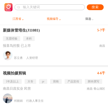
搜索
江西省
视频编导
筛选
新媒体管培生(J11081)
5-7千
无需经验
本科
报喜鸟控股 已上市
南昌
苏立勇
人资经理
视频拍摄剪辑
4-6千
1年及以上
大专
pr
剪映
产品宣传
脚本撰写
南昌日昌实业 民营
南昌·青山湖区
何丽娟
行政人事主任