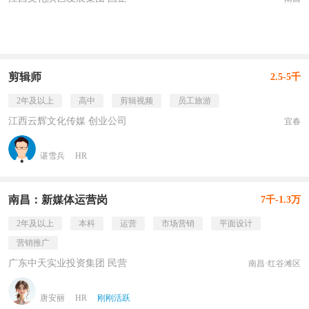
剪辑师
2.5-5千
2年及以上
高中
剪辑视频
员工旅游
江西云辉文化传媒 创业公司
宜春
谌雪兵
HR
南昌：新媒体运营岗
7千-1.3万
2年及以上
本科
运营
市场营销
平面设计
营销推广
广东中天实业投资集团 民营
南昌·红谷滩区
唐安丽
HR
刚刚活跃