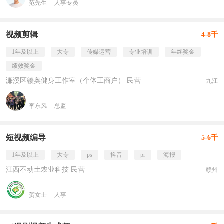
范先生
人事专员
视频剪辑
4-8千
1年及以上
大专
传媒运营
专业培训
年终奖金
绩效奖金
濂溪区赣奥健身工作室（个体工商户） 民营
九江
李东风
总监
短视频编导
5-6千
1年及以上
大专
ps
抖音
pr
海报
江西不动土农业科技 民营
赣州
贺女士
人事