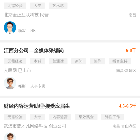
无需经验
大专
艺术感
北京金正互联科技 民营
南昌
杨宏
HR
江西分公司—全媒体采编岗
6-8千
无需经验
本科
普通话
新闻
编导
播音主持
人民网 已上市
南昌·新建区
祁彬
人事专员
财经内容运营助理/接受应届生
4.5-6.5千
无需经验
大专
内容运营
绩效奖金
弹性工作
武汉市蓝才凡网络科技 创业公司
南昌·青山湖区