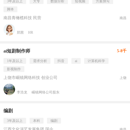
3年及以上
大专
数据分析
短视频
方案撰写
脚本
南昌青橄榄科技 民营
南昌
郑茜
HR
ai短剧制作师
5-8千
1年及以上
需求分析
抖音
ai
计算机科学
影视制作
上饶市崛镜网络科技 创业公司
上饶
李浩龙
崛镜网络公司股东
编剧
3年及以上
本科
编剧
江西文化演艺发展集团 国企
南昌