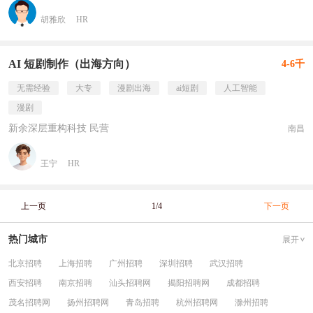
胡雅欣
HR
AI 短剧制作（出海方向）
4-6千
无需经验
大专
漫剧出海
ai短剧
人工智能
漫剧
新余深层重构科技 民营
南昌
王宁
HR
上一页
1/4
下一页
热门城市
展开
北京招聘
上海招聘
广州招聘
深圳招聘
武汉招聘
西安招聘
南京招聘
汕头招聘网
揭阳招聘网
成都招聘
茂名招聘网
扬州招聘网
青岛招聘
杭州招聘网
滁州招聘