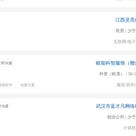
江西灵亮
民营 | 少于
互联网/电
岐能科智服饰（赣
立即沟通
外资（欧美） | 50-
服装/纺织
剪辑软件
拍摄方案
武汉市蓝才凡网络
即沟通
创业公司 | 少于
计算机