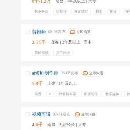
8千-1.2万
南昌 | 3年及以上 | 大专
数据分析
短视频
方案撰写
脚本
图文
内
剪辑师
08-08发布
立即沟通
2.5-5千
宜春 | 2年及以上 | 高中
剪辑视频
员工旅游
ai短剧制作师
08-08发布
立即沟通
5-8千
上饶 | 1年及以上
抖音
ai
计算机科学
影视制作
数字媒体
视频合成
文本生成
五险一金
补充医疗保险
视频剪辑
07-31发布
立即沟通
4-6千
南昌 | 无需经验 | 大专