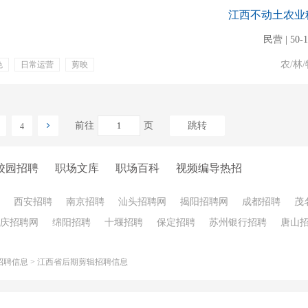
江西不动土农业
民营 | 50-
农/林/
色
日常运营
剪映
升
晋升机会
提成
前往
页
跳转
4
校园招聘
职场文库
职场百科
视频编导热招
西安招聘
南京招聘
汕头招聘网
揭阳招聘网
成都招聘
茂
庆招聘网
绵阳招聘
十堰招聘
保定招聘
苏州银行招聘
唐山
招聘信息
>
江西省后期剪辑招聘信息