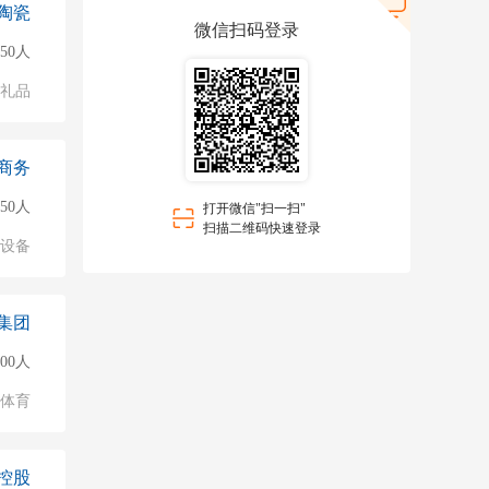
陶瓷
微信扫码登录
50人
/礼品
商务
50人
打开微信"扫一扫"
扫描二维码快速登录
络设备
集团
000人
/体育
控股