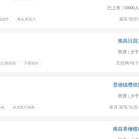
已上市 | 1000
服装/纺织
频创作
镜头表现力
南昌日昌
民营 | 少于
互联网/电
频后期剪辑
字幕制作
一金
定期体检
景德镇瓒煜
民营 | 少于
家具/家电/玩具
补贴
补充医疗保险
南昌青橄榄