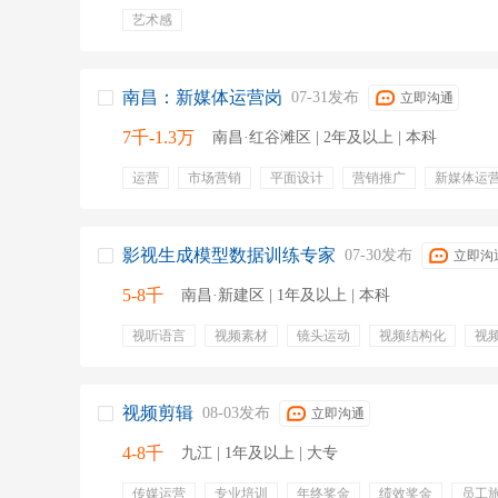
艺术感
南昌：新媒体运营岗
07-31发布
立即沟通
7千-1.3万
南昌·红谷滩区 | 2年及以上 | 本科
运营
市场营销
平面设计
营销推广
新媒体运
视频剪辑软件
拍摄方案
广告公司
新媒体推广
交通补贴
周末双休
年轻化团队
自助餐饭堂
影视生成模型数据训练专家
07-30发布
立即沟
5-8千
南昌·新建区 | 1年及以上 | 本科
视听语言
视频素材
镜头运动
视频结构化
视
影视美术
影视
编导
AI训练数据
视频剪辑
08-03发布
立即沟通
4-8千
九江 | 1年及以上 | 大专
传媒运营
专业培训
年终奖金
绩效奖金
员工