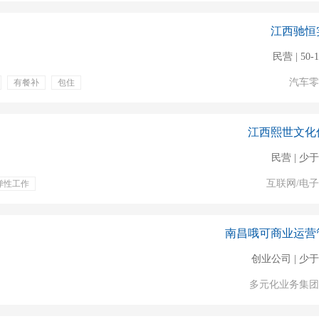
江西驰恒
民营 | 50-
汽车零
有餐补
包住
江西熙世文化
民营 | 少于
互联网/电
弹性工作
南昌哦可商业运营
创业公司 | 少于
多元化业务集团