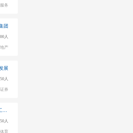
服务
集团
000人
地产
发展
50人
/证券
濂溪区赣奥健身工作室（个体工商户）
50人
/体育