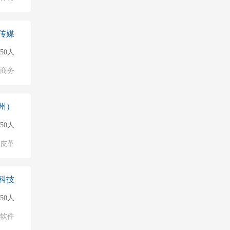
传媒
50人
子商务
州）
150人
/皮革
科技
50人
软件