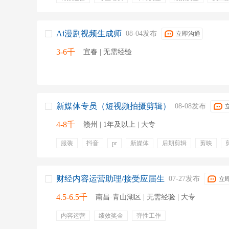
Ai漫剧视频生成师
08-04发布
立即沟通
3-6千
宜春 | 无需经验
新媒体专员（短视频拍摄剪辑）
08-08发布
4-8千
赣州 | 1年及以上 | 大专
服装
抖音
pr
新媒体
后期剪辑
剪映
字幕
拍摄
年终奖金
财经内容运营助理/接受应届生
07-27发布
立
4.5-6.5千
南昌·青山湖区 | 无需经验 | 大专
内容运营
绩效奖金
弹性工作