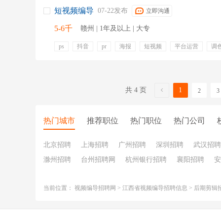
短视频编导
07-22发布
立即沟通
5-6千
赣州 | 1年及以上 | 大专
ps
抖音
pr
海报
短视频
平台运营
调
账号运营
餐饮补贴
五险
零食下午茶
岗位晋
共 4 页
1
2
3
热门城市
推荐职位
热门职位
热门公司
北京招聘
上海招聘
广州招聘
深圳招聘
武汉招聘
滁州招聘
台州招聘网
杭州银行招聘
襄阳招聘
安
当前位置：
视频编导招聘网
>
江西省视频编导招聘信息
>
后期剪辑