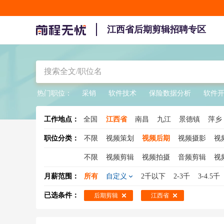
江西省后期剪辑招聘专区
热门职位：
采销
软件技术
保险数据分析
软件
工作地点：
全国
江西省
南昌
九江
景德镇
萍乡
职位分类：
不限
视频策划
视频后期
视频摄影
视
不限
视频剪辑
视频拍摄
音频剪辑
视
月薪范围：
所有
自定义
2千以下
2-3千
3-4.5千
已选条件：
后期剪辑
江西省