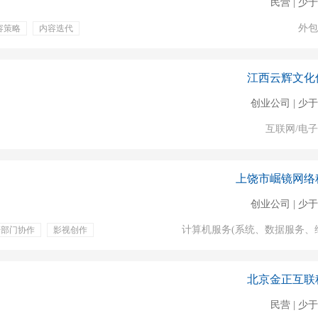
民营 | 少于
外包
容策略
内容迭代
江西云辉文化
创业公司 | 少于
互联网/电
上饶市崛镜网络
创业公司 | 少于
计算机服务(系统、数据服务、
跨部门协作
影视创作
补充公积金
北京金正互联
民营 | 少于