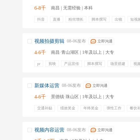
6-8千
南昌 | 无需经验 | 本科
抖音
直播
粉丝增长
脚本撰写
出镜
短视
拍摄
视频号
小红书
视频拍摄剪辑
08-06发布
立即沟通
4-6千
南昌·青山湖区 | 1年及以上 | 大专
pr
剪映
产品宣传
脚本撰写
场景搭建
视
灯光布置
视频节奏
色彩敏感
弹性工作
五险
年终奖金
通讯补贴
交通补贴
员工旅游
新媒体运营
08-06发布
立即沟通
4-6千
景德镇·珠山区 | 1年及以上 | 大专
交通补贴
绩效奖金
年终奖金
弹性工作
餐饮
下午茶
视频内容运营
08-06发布
立即沟通