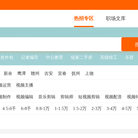
热招专区
职场文库
开发外包
记者编导
中公教育
链家二手房
高级钳工
乐普
新余
鹰潭
赣州
吉安
宜春
抚州
上饶
频运营
视频主播
频制作
视频编辑
音乐剪辑
剪辑师
短视频剪辑
视频配音
视频
4.5-6千
6-8千
0.8-1万
1-1.5万
1.5-2万
2-3万
3-4万
4-5万