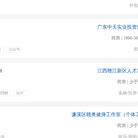
外包
广东中天实业投资
民营 | 1000-5
房
营
公众号
专业培训
餐饮补贴
公寓式宿舍
江西赣江新区人才
通
民营 | 少于
金融/投资
频理解
拉片
民营 | 少于
娱乐/休闲
旅游