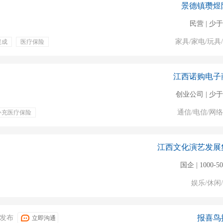
景德镇瓒煜
民营 | 少于
家具/家电/玩具
提成
医疗保险
江西诺购电子
创业公司 | 少于
通信/电信/网
补充医疗保险
江西文化演艺发展
国企 | 1000-5
娱乐/休闲
报喜鸟
07发布
立即沟通