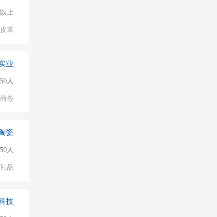
0人以上
/皮革
实业
50人
子商务
陶瓷
50人
/礼品
科技