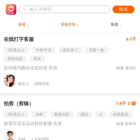
搜索
南通
音频剪辑
筛选
在线打字客服
4-5千
1年及以上
中技/中专
做五休二
五险一金
带薪培训
双休
苏州德为数科信息科技 民营
南通·通州区
杨女士
招聘经理
拍剪（剪辑）
7-8千·13薪
3年及以上
本科
数据分析
测试
ai
创意策划
南通百适乐运动科技集团 合资
南通·如皋市
刘林
人力资源部