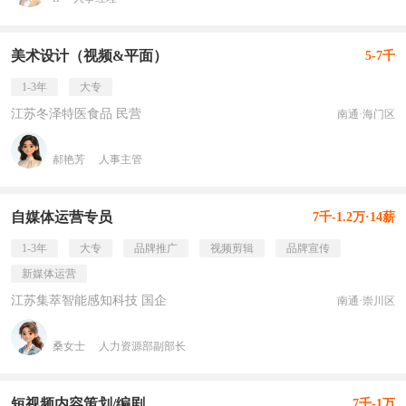
美术设计（视频&平面）
5-7千
1-3年
大专
江苏冬泽特医食品 民营
南通·海门区
郝艳芳
人事主管
自媒体运营专员
7千-1.2万·14薪
1-3年
大专
品牌推广
视频剪辑
品牌宣传
新媒体运营
江苏集萃智能感知科技 国企
南通·崇川区
桑女士
人力资源部副部长
短视频内容策划/编剧
7千-1万