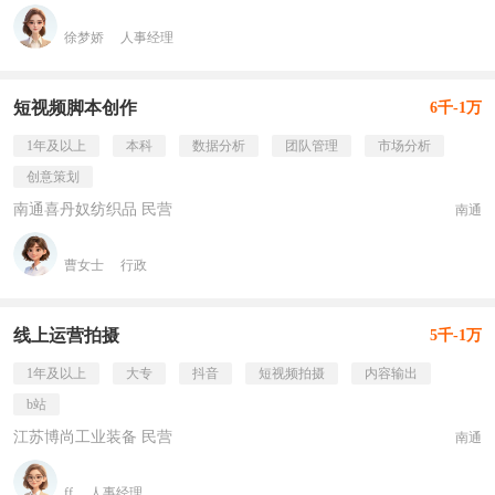
徐梦娇
人事经理
短视频脚本创作
6千-1万
1年及以上
本科
数据分析
团队管理
市场分析
创意策划
南通喜丹奴纺织品 民营
南通
曹女士
行政
线上运营拍摄
5千-1万
1年及以上
大专
抖音
短视频拍摄
内容输出
b站
江苏博尚工业装备 民营
南通
ff
人事经理