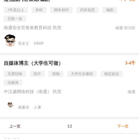
1年及以上
本科
脚本创作
内容创意
编剧
五险一金
南通安全官爸爸教育科技 民营
南通·崇川区
张女士
HRBP
自媒体博主（大学生可做）
3-4千
无需经验
高中
得物
大学生自兼职
稳定副业
自媒体
中汉威网络科技（南通） 民营
南通
谢森浩
人事
上一页
1/2
下一页