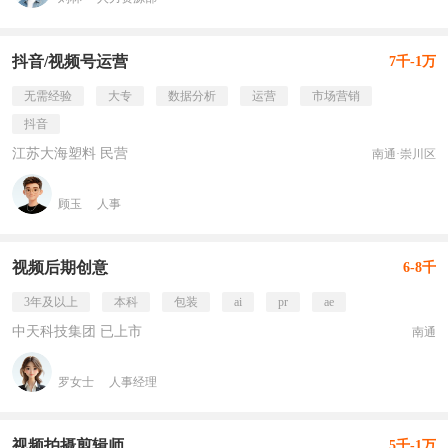
抖音/视频号运营
7千-1万
无需经验
大专
数据分析
运营
市场营销
抖音
江苏大海塑料 民营
南通·崇川区
顾玉
人事
视频后期创意
6-8千
3年及以上
本科
包装
ai
pr
ae
中天科技集团 已上市
南通
罗女士
人事经理
视频拍摄剪辑师
5千-1万