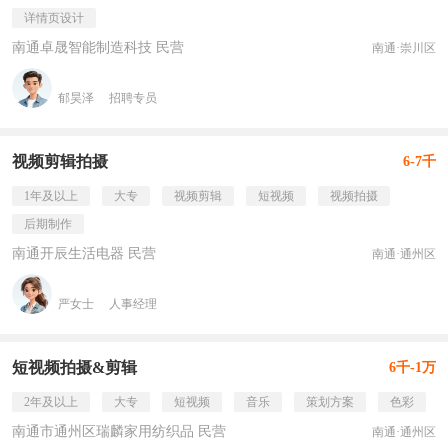
详情页设计
南通卓晟智能制造科技 民营
南通·崇川区
郁昊泽
招聘专员
视频剪辑拍摄
6-7千
1年及以上
大专
视频剪辑
短视频
视频拍摄
后期制作
南通开辰生活电器 民营
南通·通州区
严女士
人事经理
短视频拍摄&剪辑
6千-1万
2年及以上
大专
短视频
音乐
策划方案
色彩
南通市通州区瑞麟家用纺织品 民营
南通·通州区