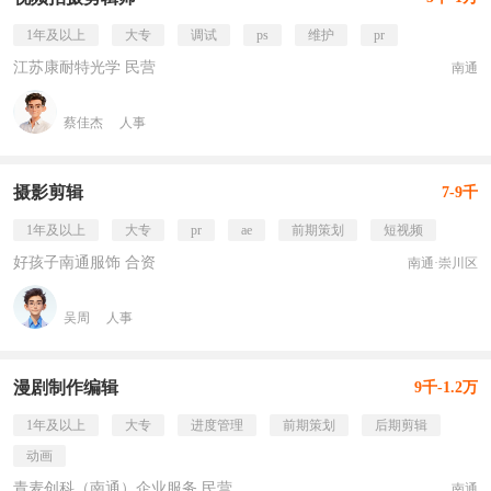
1年及以上
大专
调试
ps
维护
pr
江苏康耐特光学 民营
南通
蔡佳杰
人事
摄影剪辑
7-9千
1年及以上
大专
pr
ae
前期策划
短视频
好孩子南通服饰 合资
南通·崇川区
吴周
人事
漫剧制作编辑
9千-1.2万
1年及以上
大专
进度管理
前期策划
后期剪辑
动画
青麦创科（南通）企业服务 民营
南通