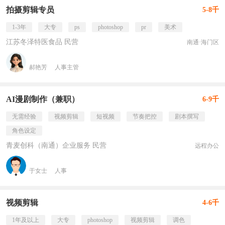
拍摄剪辑专员
5-8千
1-3年
大专
ps
photoshop
pr
美术
江苏冬泽特医食品 民营
南通·海门区
郝艳芳
人事主管
AI漫剧制作（兼职）
6-9千
无需经验
视频剪辑
短视频
节奏把控
剧本撰写
角色设定
青麦创科（南通）企业服务 民营
远程办公
于女士
人事
视频剪辑
4-6千
1年及以上
大专
photoshop
视频剪辑
调色