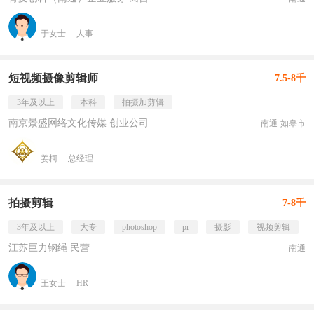
于女士
人事
短视频摄像剪辑师
7.5-8千
3年及以上
本科
拍摄加剪辑
南京景盛网络文化传媒 创业公司
南通·如皋市
姜柯
总经理
拍摄剪辑
7-8千
3年及以上
大专
photoshop
pr
摄影
视频剪辑
江苏巨力钢绳 民营
南通
王女士
HR