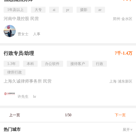
1年及以上
大专
ai
pr
摄影
ae
河南中晟控股 民营
郑州·金水区
曹女士
人事
行政专员/助理
7千-1.4万
1-3年
本科
办公软件
接待客户
行政
律所行政
上海久诚律师事务所 民营
上海·浦东新区
许先生
hr
上一页
1/50
下一页
热门城市
展开