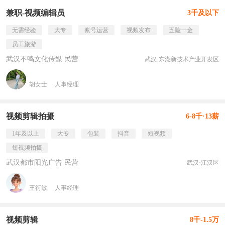
兼职-视频编辑员
3千及以下
无需经验
大专
账号运营
视频发布
五险一金
员工旅游
武汉不鸣文化传媒 民营
武汉·东湖新技术产业开发区
胡女士
人事经理
视频剪辑拍摄
6-8千·13薪
1年及以上
大专
包装
抖音
短视频
短视频拍摄
武汉都市阳光广告 民营
武汉·江汉区
王衍敏
人事经理
视频剪辑
8千-1.5万