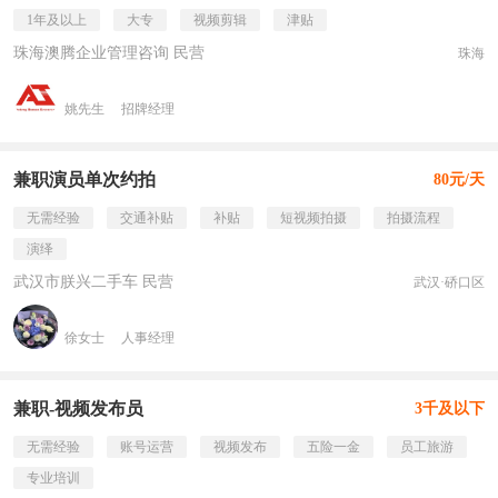
1年及以上
大专
视频剪辑
津贴
珠海澳腾企业管理咨询 民营
珠海
姚先生
招牌经理
兼职演员单次约拍
80元/天
无需经验
交通补贴
补贴
短视频拍摄
拍摄流程
演绎
武汉市朕兴二手车 民营
武汉·硚口区
徐女士
人事经理
兼职-视频发布员
3千及以下
无需经验
账号运营
视频发布
五险一金
员工旅游
专业培训