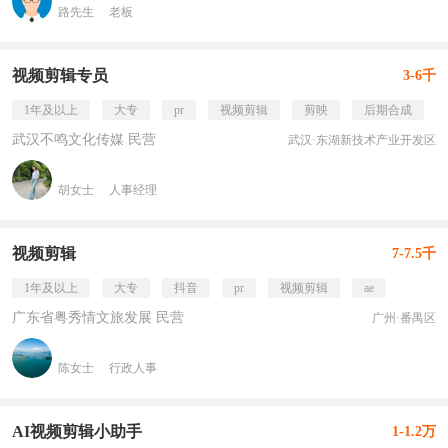
路先生
老板
视频剪辑专员
3-6千
1年及以上
大专
pr
视频剪辑
剪映
后期合成
武汉不鸣文化传媒 民营
武汉·东湖新技术产业开发区
胡女士
人事经理
视频剪辑
7-7.5千
1年及以上
大专
抖音
pr
视频剪辑
ae
广东省粤秀情文旅发展 民营
广州·番禺区
陈女士
行政人事
AI视频剪辑小助手
1-1.2万