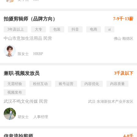
拍摄剪辑师（品牌方向）
7-9千·13薪
3年及以上
大专
包装
抖音
电商
ai
中山市意加生活用品 民营
佛山·顺德区
陈女士
HRBP
兼职-视频发放员
3千及以下
无需经验
粉丝互动
账号运营
内容优化
内容质量
视频发布
武汉不鸣文化传媒 民营
武汉·东湖新技术产业开发区
胡女士
人事经理
信息流拍剪师
4-8千