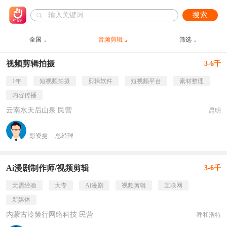
搜索
全国
音频剪辑
筛选
视频剪辑拍摄
3-6千
1年
短视频拍摄
剪辑软件
短视频平台
素材整理
内容传播
云南水天后山泉 民营
昆明
彭资雯
总经理
Ai漫剧制作师/视频剪辑
3-6千
无需经验
大专
Ai漫剧
视频剪辑
互联网
新媒体
内蒙古泠策行网络科技 民营
呼和浩特