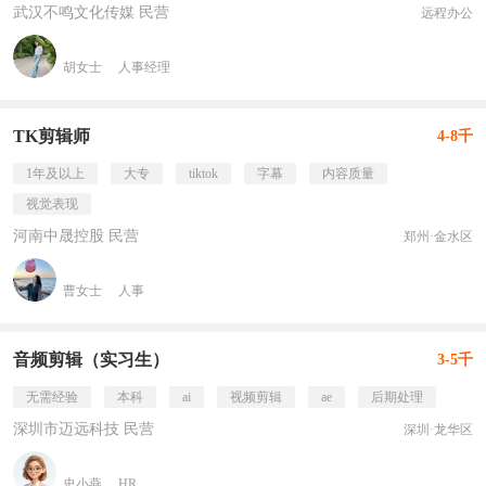
武汉不鸣文化传媒 民营
远程办公
胡女士
人事经理
TK剪辑师
4-8千
1年及以上
大专
tiktok
字幕
内容质量
视觉表现
河南中晟控股 民营
郑州·金水区
曹女士
人事
音频剪辑（实习生）
3-5千
无需经验
本科
ai
视频剪辑
ae
后期处理
深圳市迈远科技 民营
深圳·龙华区
史小燕
HR