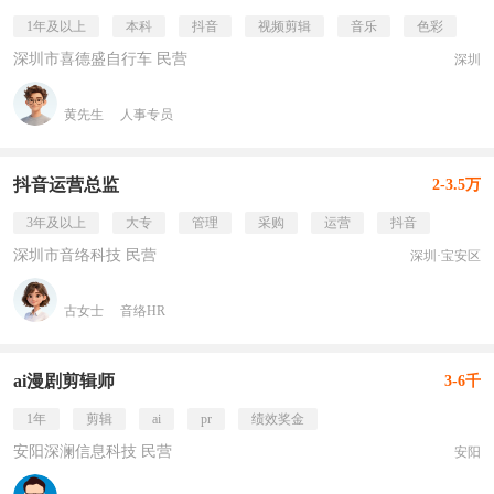
1年及以上
本科
抖音
视频剪辑
音乐
色彩
深圳市喜德盛自行车 民营
深圳
黄先生
人事专员
抖音运营总监
2-3.5万
3年及以上
大专
管理
采购
运营
抖音
深圳市音络科技 民营
深圳·宝安区
古女士
音络HR
ai漫剧剪辑师
3-6千
1年
剪辑
ai
pr
绩效奖金
安阳深澜信息科技 民营
安阳