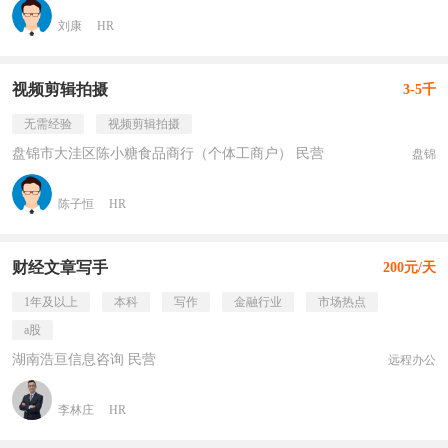
刘康
HR
视频剪辑拍摄
3-5千
无需经验
视频剪辑拍摄
盘锦市大洼区陈小糖食品商行（个体工商户） 民营
盘锦
陈子恒
HR
财经文章写手
200元/天
1年及以上
本科
写作
金融行业
市场热点
a股
湖南浩亘信息咨询 民营
远程办公
李林庄
HR