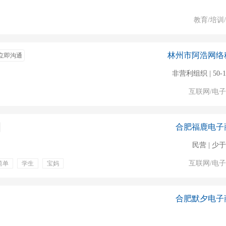
教育/培训
林州市阿浩网络
立即沟通
非营利组织 | 50-
互联网/电
合肥福鹿电子
民营 | 少于
互联网/电
简单
学生
宝妈
家兼职
手机办公
合肥默夕电子