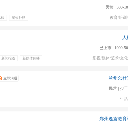
民营 | 500-1
教育/培训
体检
餐饮补贴
人
已上市 | 1000-5
影视/媒体/艺术/文
新闻报道
新媒体传播
兰州幺社
立即沟通
民营 | 少于
生活
郑州逸鸢教育