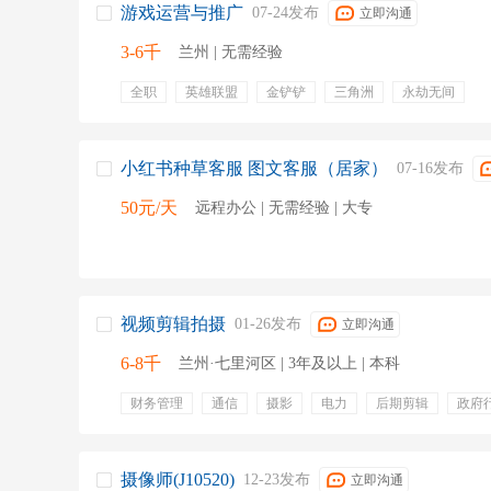
游戏运营与推广
07-24发布
立即沟通
3-6千
兰州 | 无需经验
全职
英雄联盟
金铲铲
三角洲
永劫无间
小红书种草客服 图文客服（居家）
07-16发布
50元/天
远程办公 | 无需经验 | 大专
视频剪辑拍摄
01-26发布
立即沟通
6-8千
兰州·七里河区 | 3年及以上 | 本科
财务管理
通信
摄影
电力
后期剪辑
政府
premiere
短视频制作
绩效奖金
五险一金
弹性
员工旅游
年终分红
培训
通讯补助
摄像师(J10520)
12-23发布
立即沟通