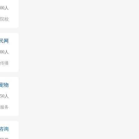
000人
/院校
民网
000人
化传播
宠物
50人
服务
咨询