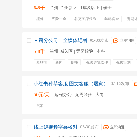
6-8千
兰州·兰州新区 | 1年及以上 | 硕士
摄像
五险一金
补充医疗保险
年终奖金
定期
甘肃分公司—全媒体记者
05-08发布
立即沟通
5-8千
兰州·城关区 | 无需经验 | 本科
互联网
新闻
传播
视频剪辑软件
视频策划
稿件
新闻敏感性
小红书种草客服 图文客服（居家）
07-16发布
50元/天
远程办公 | 无需经验 | 大专
居家
线上短视频字幕校对
03-30发布
立即沟通