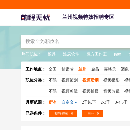
兰州视频特效招聘专区
热门职位：
模具
浩辰软件
魔方工作室
pgm
工作地点：
全国
甘肃省
兰州
金昌
嘉峪关
酒泉
职位分类：
不限
视频策划
视频后期
视频摄影
视
不限
视频剪辑
视频拍摄
音频剪辑
视
月薪范围：
所有
自定义
2千以下
2-3千
3-4.5千
已选条件：
视频特效
兰州