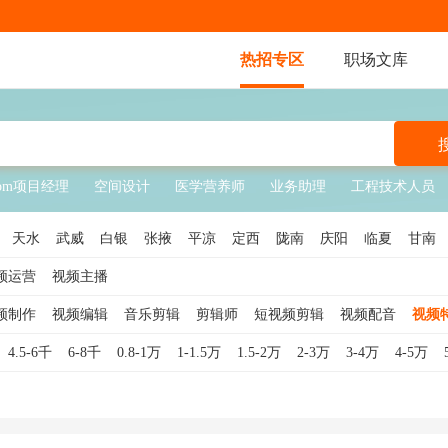
热招专区
职场文库
pm项目经理
空间设计
医学营养师
业务助理
工程技术人员
天水
武威
白银
张掖
平凉
定西
陇南
庆阳
临夏
甘南
频运营
视频主播
频制作
视频编辑
音乐剪辑
剪辑师
短视频剪辑
视频配音
视频
4.5-6千
6-8千
0.8-1万
1-1.5万
1.5-2万
2-3万
3-4万
4-5万