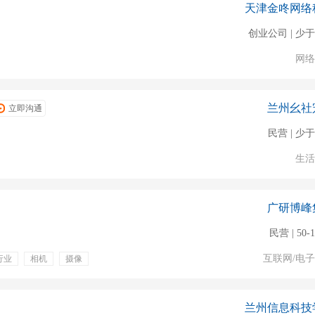
天津金咚网络
创业公司 | 少于
网络
兰州幺社
立即沟通
民营 | 少于
生活
广研博峰
民营 | 50-
互联网/电
行业
相机
摄像
工作
餐补
带薪年假
兰州信息科技