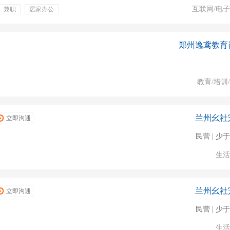
互联网/电
兼职
居家办公
郑州逸鸢教育
教育/培训
兰州幺社
立即沟通
民营 | 少于
生活
兰州幺社
立即沟通
民营 | 少于
生活